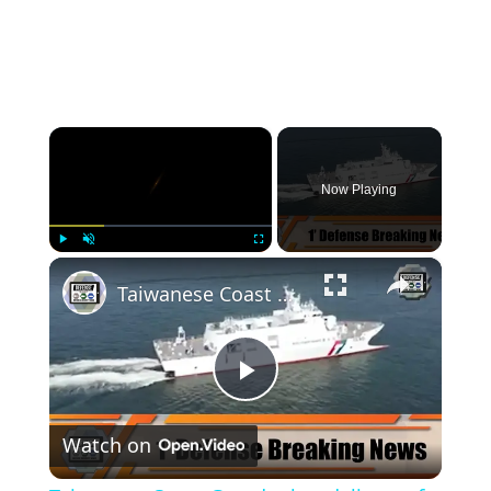
×
Now Playing
×
Play
Unmute
Fullscreen
Taiwanese Coast Guard takes delivery of its new CG 601 Anping patrol vessel 1' Naval defense News
Play
Watch on
Video