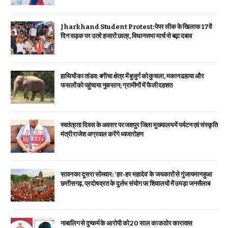
Jharkhand Student Protest: पेपर लीक के खिलाफ 17वें
दिन सड़क पर उतरे हजारों छात्र, विधानसभा मार्च से बढ़ा दबाव
हाथियों का तांडव: बगीचा क्षेत्र में बुजुर्ग को कुचला, मकान ढहाया और
फसलों को पहुंचाया नुकसान; ग्रामीणों में फैली दहशत
स्वतंत्रता दिवस के अवसर पर जशपुर जिला मुख्यालय में पर्यटन एवं संस्कृति
मंत्री राजेश अग्रवाल करेंगे ध्वजारोहण
सावन का दूसरा सोमवार: ‘हर-हर महादेव’ के जयकारों से गुंजायमान हुआ
छत्तीसगढ़, प्रदोष व्रत के दुर्लभ संयोग पर शिवालयों में उमड़ा जनसैलाब
नाबालिग से दुष्कर्म के आरोपी को 20 साल का कठोर कारावास