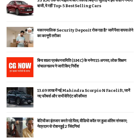
33 KM तक का माइलेज और रिकॉर्ड बिक्री! जुलाई में इस सेडान ने मारी
बाजी, ये रहीं Top-5 Best Selling Cars
मकान मालिक Security Deposit रोक रहा है? जानें पैसा वापस लेने
का कानूनी तरीका
बिना शाला प्रबंधन समिति (SMC) के मनेगा 15 अगस्त, लोक शिक्षण
संचालनालय ने जारी किए निर्देश
₹13.69 लाख में नई Mahindra Scorpio N Facelift, जानें
नए फीचर्स और सभी वेरिएंट की कीमत
बेटियों का इंतजार करते रहे पिता, वीडियो कॉल पर हुआ अंतिम संस्कार;
नेत्रदान से रोशन हुई 2 जिंदगियां