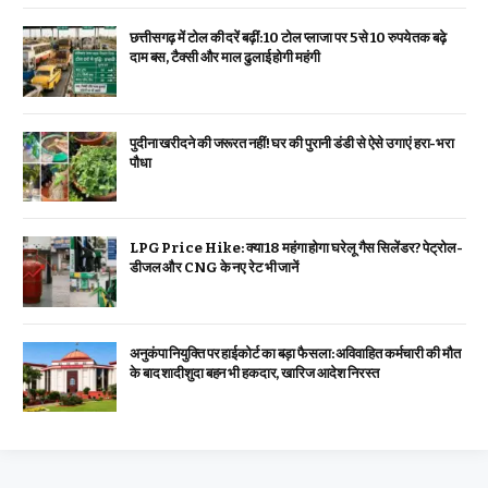
छत्तीसगढ़ में टोल की दरें बढ़ीं: 10 टोल प्लाजा पर 5 से 10 रुपये तक बढ़े
दाम बस, टैक्सी और माल ढुलाई होगी महंगी
पुदीना खरीदने की जरूरत नहीं! घर की पुरानी डंडी से ऐसे उगाएं हरा-भरा
पौधा
LPG Price Hike: क्या ₹18 महंगा होगा घरेलू गैस सिलेंडर? पेट्रोल-
डीजल और CNG के नए रेट भी जानें
अनुकंपा नियुक्ति पर हाईकोर्ट का बड़ा फैसला: अविवाहित कर्मचारी की मौत
के बाद शादीशुदा बहन भी हकदार, खारिज आदेश निरस्त