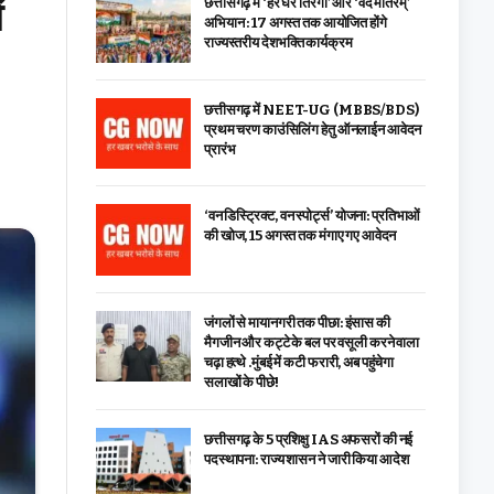
ं
छत्तीसगढ़ में ‘हर घर तिरंगा’ और ‘वंदे मातरम्’
अभियान : 17 अगस्त तक आयोजित होंगे
राज्यस्तरीय देशभक्ति कार्यक्रम
छत्तीसगढ़ में NEET-UG (MBBS/BDS)
प्रथम चरण काउंसिलिंग हेतु ऑनलाईन आवेदन
प्रारंभ
‘वन डिस्ट्रिक्ट, वन स्पोर्ट्स’ योजना: प्रतिभाओं
की खोज, 15 अगस्त तक मंगाए गए आवेदन
जंगलों से मायानगरी तक पीछा: इंसास की
मैगजीन और कट्टे के बल पर वसूली करने वाला
चढ़ा हत्थे .मुंबई में कटी फरारी, अब पहुंचेगा
सलाखों के पीछे!
छत्तीसगढ़ के 5 प्रशिक्षु IAS अफसरों की नई
पदस्थापना: राज्य शासन ने जारी किया आदेश