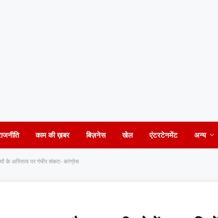
राजनीति
काम की ख़बर
बिज़नेस
खेल
एंटरटेनमेंट
अन्य
ं के अस्तित्व पर गंभीर संकट- कांग्रेस