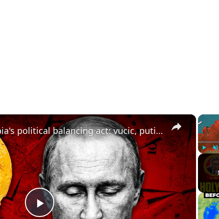
×
business basics: serbia's political balancing act: vucic, putin, and the eu
Play
U
Play