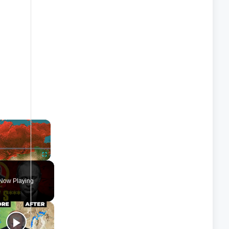
×
nmute
Fullscreen
Now Playing