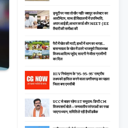
ड्यूटी पर नशा तो खैर नहीं! जशपुर कलेक्टर का
अल्टीमेटम, साथ ही विद्यालयों में उपस्थिति,
अपार आईडी,आधार कार्ड और NEET-JEE
तैयारी की समीक्षा की
पैरों में खेत की माटी, हाथों में धान का थरहा…
बासनताला के खेत में उतरे भाजयुमो जिलाध्यक्ष
विजय आदित्य जूदेव, सादगी ने जीता ग्रामीणों
का दिल
HIV नियंत्रण के ’95-95-95′ राष्ट्रीय
लक्ष्य को हासिल करने वाला छत्तीसगढ़ का पहला
जिला बना एमसीबी
UCC से बाहर रहेगा ST समुदाय: डिप्टी CM
विजय शर्मा बोले—जनजातीय परंपराओं का रखा
जाएगा ध्यान, समिति ले रही है फीडबैक