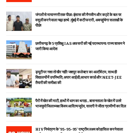
जंगलों से मायानगरी तक पीछा: इंसास की मैगजीन और कट्टे के बल पर
वसूली करने वाला चढ़ा हत्थे .मुंबई में कटी फरारी, अब पहुंचेगा सलाखों के
पीछे!
छत्तीसगढ़ के 5 प्रशिक्षु IAS अफसरों की नई पदस्थापना: राज्य शासन ने
जारी किया आदेश
ड्यूटी पर नशा तो खैर नहीं! जशपुर कलेक्टर का अल्टीमेटम, साथ ही
विद्यालयों में उपस्थिति, अपार आईडी,आधार कार्ड और NEET-JEE
तैयारी की समीक्षा की
पैरों में खेत की माटी, हाथों में धान का थरहा…बासनताला के खेत में उतरे
भाजयुमो जिलाध्यक्ष विजय आदित्य जूदेव, सादगी ने जीता ग्रामीणों का दिल
HIV नियंत्रण के ’95-95-95′ राष्ट्रीय लक्ष्य को हासिल करने वाला