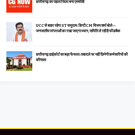
छत्तीसगढ़ का पहला जिला बना एमसीबी
UCC से बाहर रहेगा ST समुदाय: डिप्टी CM विजय शर्मा बोले—
जनजातीय परंपराओं का रखा जाएगा ध्यान, समिति ले रही है फीडबैक
छत्तीसगढ़ हाईकोर्ट का बड़ा फैसला: तबादले पर नहीं छिनेगी कर्मचारियों की
वरिष्ठता