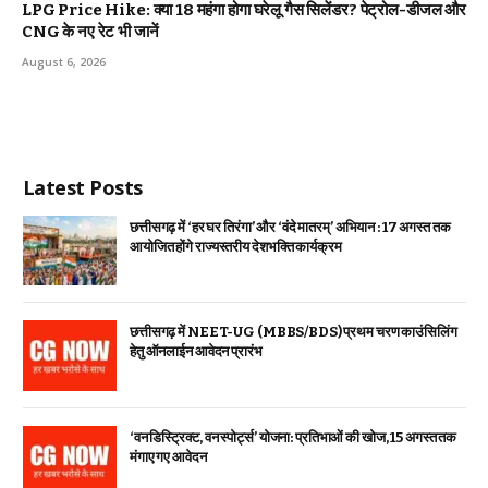
LPG Price Hike: क्या ₹18 महंगा होगा घरेलू गैस सिलेंडर? पेट्रोल-डीजल और
CNG के नए रेट भी जानें
August 6, 2026
Latest Posts
छत्तीसगढ़ में ‘हर घर तिरंगा’ और ‘वंदे मातरम्’ अभियान : 17 अगस्त तक
आयोजित होंगे राज्यस्तरीय देशभक्ति कार्यक्रम
छत्तीसगढ़ में NEET-UG (MBBS/BDS) प्रथम चरण काउंसिलिंग
हेतु ऑनलाईन आवेदन प्रारंभ
‘वन डिस्ट्रिक्ट, वन स्पोर्ट्स’ योजना: प्रतिभाओं की खोज, 15 अगस्त तक
मंगाए गए आवेदन