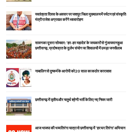
स्वतंत्रता दिवस के अवसर पर जशपुर जिला मुख्यालय में पर्यटन एवं संस्कृति
मंत्री राजेश अग्रवाल करेंगे ध्वजारोहण
सावन का दूसरा सोमवार: ‘हर-हर महादेव’ के जयकारों से गुंजायमान हुआ
छत्तीसगढ़, प्रदोष व्रत के दुर्लभ संयोग पर शिवालयों में उमड़ा जनसैलाब
नाबालिग से दुष्कर्म के आरोपी को 20 साल का कठोर कारावास
छत्तीसगढ़ में तृतीय और चतुर्थ श्रेणी भर्ती के लिए नए नियम जारी
आज भाजपा की भव्य तिरंगा यात्रा से छत्तीसगढ़ में ‘हर घर तिरंगा’ अभियान