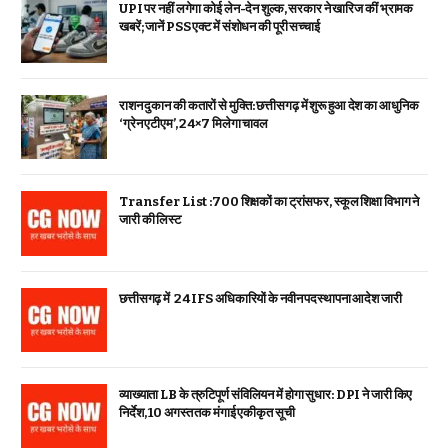
UPI पर नहीं लगेगा कोई लेन-देन शुल्क, सरकार ने खारिज कीं भ्रामक
खबरें; जानें PSS एक्ट में संशोधन की पूरी सच्चाई
राशन दुकान की कतारों से मुक्ति: छत्तीसगढ़ में शुरू हुआ देश का आधुनिक
‘ग्रेन एटीएम’, 24×7 मिलेगा चावल
Transfer List :700 शिक्षकों का ट्रांसफर, स्कूल शिक्षा विभाग ने
जारी की लिस्ट
छत्तीसगढ़ में 24 IFS अधिकारियों के नवीन पदस्थापना आदेश जारी
व्याख्याता LB के त्रुटिपूर्ण संविलियन में होगा सुधार: DPI ने जारी किए
निर्देश, 10 अगस्त तक मंगाई एकीकृत सूची