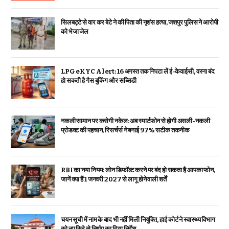
सिलबट्टे से वार कर बेटे ने की पिता की नृशंस हत्या, जशपुर पुलिस ने आरोपी
को भेजा जेल
LPG eKYC Alert: 16 अगस्त तक निपटा लें ई-केवाईसी, वरना बंद
हो सकती है गैस बुकिंग और सब्सिडी
नकली सामान पर कसेगी नकेल: अब स्मार्टफोन से होगी असली-नकली
प्रोडक्ट की पहचान, रिसर्चर्स ने बनाई 97% सटीक तकनीक
RBI का नया नियम: लोन डिफॉल्ट करने पर बंद हो सकता है आपका फोन,
जानें क्या हैं 1 जनवरी 2027 से लागू होने वाली शर्तें
चयन सूची में नाम के बाद भी नहीं मिली नियुक्ति, हाई कोर्ट ने स्वास्थ्य विभाग
को नए सिरे से निर्णय का दिया निर्देश