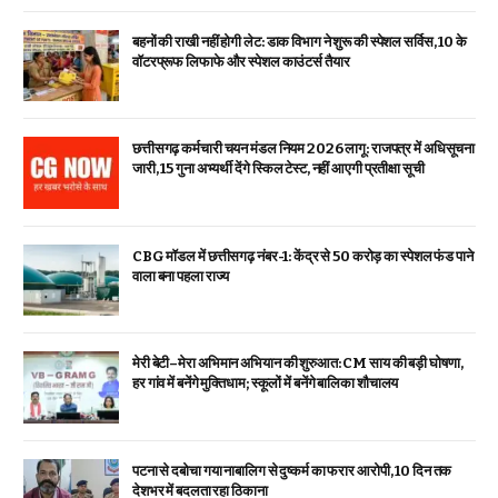
बहनों की राखी नहीं होगी लेट: डाक विभाग ने शुरू की स्पेशल सर्विस, ₹10 के
वॉटरप्रूफ लिफाफे और स्पेशल काउंटर्स तैयार
छत्तीसगढ़ कर्मचारी चयन मंडल नियम 2026 लागू: राजपत्र में अधिसूचना
जारी, 15 गुना अभ्यर्थी देंगे स्किल टेस्ट, नहीं आएगी प्रतीक्षा सूची
CBG मॉडल में छत्तीसगढ़ नंबर-1: केंद्र से ₹50 करोड़ का स्पेशल फंड पाने
वाला बना पहला राज्य
मेरी बेटी–मेरा अभिमान अभियान की शुरुआत: CM साय की बड़ी घोषणा,
हर गांव में बनेंगे मुक्तिधाम; स्कूलों में बनेंगे बालिका शौचालय
पटना से दबोचा गया नाबालिग से दुष्कर्म का फरार आरोपी, 10 दिन तक
देशभर में बदलता रहा ठिकाना