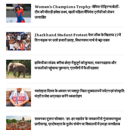
Women’s Champions Trophy: जेमिमा रोड्रिग्स बोलीं-
टीम की जीत ही हमेशा लक्ष्य, पहली महिला चैंपियंस ट्रॉफी को लेकर
उत्साहित
Jharkhand Student Protest: पेपर लीक के खिलाफ 17वें
दिन सड़क पर उतरे हजारों छात्र, विधानसभा मार्च से बढ़ा दबाव
हाथियों का तांडव: बगीचा क्षेत्र में बुजुर्ग को कुचला, मकान ढहाया और
फसलों को पहुंचाया नुकसान; ग्रामीणों में फैली दहशत
स्वतंत्रता दिवस के अवसर पर जशपुर जिला मुख्यालय में पर्यटन एवं संस्कृति
मंत्री राजेश अग्रवाल करेंगे ध्वजारोहण
सावन का दूसरा सोमवार: ‘हर-हर महादेव’ के जयकारों से गुंजायमान हुआ
छत्तीसगढ़, प्रदोष व्रत के दुर्लभ संयोग पर शिवालयों में उमड़ा जनसैलाब