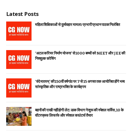
Latest Posts
महिला शिक्षिकाओं से दुर्व्यवहार मामला: प्रभारी प्रधान पाठक निलंबित
‘अटल करियर निर्माण योजना’ से 1000 बच्चों को NEET और JEE की
निश्शुल्क कोचिंग
‘वंदे मातरम्’ की 150वीं वर्षगांठ पर 7 से 15 अगस्त तक आयोजित होंगे भव्य
सांस्कृतिक और राष्ट्रभक्ति के कार्यक्रम
बहनों की राखी नहीं होगी लेट: डाक विभाग ने शुरू की स्पेशल सर्विस, ₹10 के
वॉटरप्रूफ लिफाफे और स्पेशल काउंटर्स तैयार