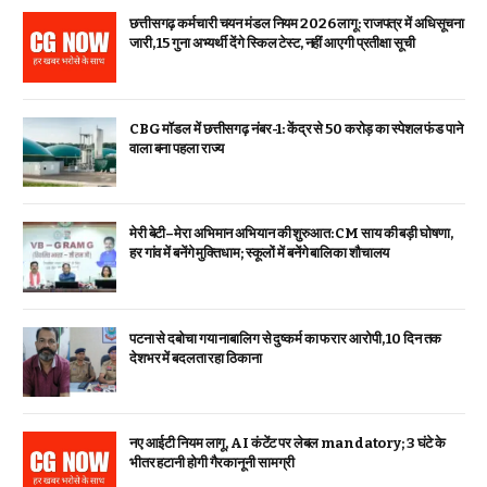
छत्तीसगढ़ कर्मचारी चयन मंडल नियम 2026 लागू: राजपत्र में अधिसूचना
जारी, 15 गुना अभ्यर्थी देंगे स्किल टेस्ट, नहीं आएगी प्रतीक्षा सूची
CBG मॉडल में छत्तीसगढ़ नंबर-1: केंद्र से ₹50 करोड़ का स्पेशल फंड पाने
वाला बना पहला राज्य
मेरी बेटी–मेरा अभिमान अभियान की शुरुआत: CM साय की बड़ी घोषणा,
हर गांव में बनेंगे मुक्तिधाम; स्कूलों में बनेंगे बालिका शौचालय
पटना से दबोचा गया नाबालिग से दुष्कर्म का फरार आरोपी, 10 दिन तक
देशभर में बदलता रहा ठिकाना
नए आईटी नियम लागू, AI कंटेंट पर लेबल mandatory; 3 घंटे के
भीतर हटानी होगी गैरकानूनी सामग्री