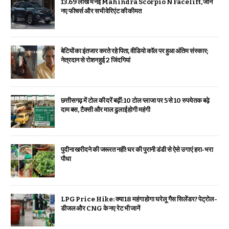
₹13.69 लाख में नई Mahindra Scorpio N Facelift, जानें
नए फीचर्स और सभी वेरिएंट की कीमत
बेटियों का इंतजार करते रहे पिता, वीडियो कॉल पर हुआ अंतिम संस्कार;
नेत्रदान से रोशन हुई 2 जिंदगियां
छत्तीसगढ़ में टोल की दरें बढ़ीं: 10 टोल प्लाजा पर 5 से 10 रुपये तक बढ़े
दाम बस, टैक्सी और माल ढुलाई होगी महंगी
पुदीना खरीदने की जरूरत नहीं! घर की पुरानी डंडी से ऐसे उगाएं हरा-भरा
पौधा
LPG Price Hike: क्या ₹18 महंगा होगा घरेलू गैस सिलेंडर? पेट्रोल-
डीजल और CNG के नए रेट भी जानें