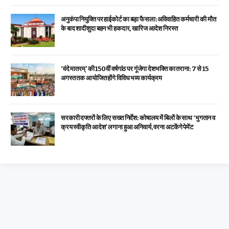
अनुकंपा नियुक्ति पर हाईकोर्ट का बड़ा फैसला: अविवाहित कर्मचारी की मौत
के बाद शादीशुदा बहन भी हकदार, खारिज आदेश निरस्त
‘वंदे मातरम्’ की 150वीं वर्षगांठ पर गूंजेगा देशभक्ति का तराना: 7 से 15
अगस्त तक आयोजित होंगे विविध भव्य कार्यक्रम
सरकारी दफ्तरों के लिए सख्त निर्देश: कोषालय में बिलों के साथ ‘भुगतान व
क्रय स्वीकृति आदेश’ लगाना हुआ अनिवार्य, वरना अटकेंगे पेमेंट