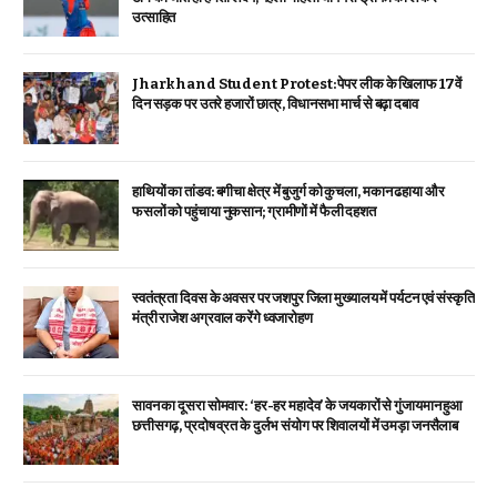
उत्साहित
Jharkhand Student Protest: पेपर लीक के खिलाफ 17वें
दिन सड़क पर उतरे हजारों छात्र, विधानसभा मार्च से बढ़ा दबाव
हाथियों का तांडव: बगीचा क्षेत्र में बुजुर्ग को कुचला, मकान ढहाया और
फसलों को पहुंचाया नुकसान; ग्रामीणों में फैली दहशत
स्वतंत्रता दिवस के अवसर पर जशपुर जिला मुख्यालय में पर्यटन एवं संस्कृति
मंत्री राजेश अग्रवाल करेंगे ध्वजारोहण
सावन का दूसरा सोमवार: ‘हर-हर महादेव’ के जयकारों से गुंजायमान हुआ
छत्तीसगढ़, प्रदोष व्रत के दुर्लभ संयोग पर शिवालयों में उमड़ा जनसैलाब