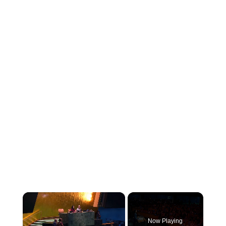
×
Now Playing