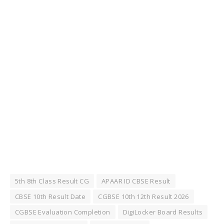
5th 8th Class Result CG
APAAR ID CBSE Result
CBSE 10th Result Date
CGBSE 10th 12th Result 2026
CGBSE Evaluation Completion
DigiLocker Board Results