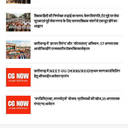
शिक्षक हितों की निर्णायक लड़ाई का समय: वेतन विसंगति, टेट मुद्दे पर सेवा
सुरक्षा एवं पूर्व सेवा गणना के लिए समस्त शिक्षक संवर्ग से एकजुट होने का
आह्वान
छत्तीसगढ़ में ‘हर घर तिरंगा’ और ‘वंदे मातरम्’ अभियान : 17 अगस्त तक
आयोजित होंगे राज्यस्तरीय देशभक्ति कार्यक्रम
छत्तीसगढ़ में NEET-UG (MBBS/BDS) प्रथम चरण काउंसिलिंग
हेतु ऑनलाईन आवेदन प्रारंभ
‘वन डिस्ट्रिक्ट, वन स्पोर्ट्स’ योजना: प्रतिभाओं की खोज, 15 अगस्त तक
मंगाए गए आवेदन