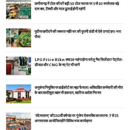
छत्तीसगढ़ में टोल की दरें बढ़ीं: 10 टोल प्लाजा पर 5 से 10 रुपये तक बढ़े
दाम बस, टैक्सी और माल ढुलाई होगी महंगी
पुदीना खरीदने की जरूरत नहीं! घर की पुरानी डंडी से ऐसे उगाएं हरा-भरा
पौधा
LPG Price Hike: क्या ₹18 महंगा होगा घरेलू गैस सिलेंडर? पेट्रोल-
डीजल और CNG के नए रेट भी जानें
अनुकंपा नियुक्ति पर हाईकोर्ट का बड़ा फैसला: अविवाहित कर्मचारी की मौत
के बाद शादीशुदा बहन भी हकदार, खारिज आदेश निरस्त
‘वंदे मातरम्’ की 150वीं वर्षगांठ पर गूंजेगा देशभक्ति का तराना: 7 से 15
अगस्त तक आयोजित होंगे विविध भव्य कार्यक्रम