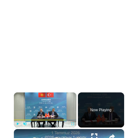
×
Now Playing
×
Play
Unmute
Fullscreen