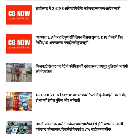
छत्तीसगढ़ में 24 IFS अधिकारियों के नवीन पदस्थापना आदेश जारी
व्याख्याता LB के त्रुटिपूर्ण संविलियन में होगा सुधार: DPI ने जारी किए
निर्देश, 10 अगस्त तक मंगाई एकीकृत सूची
सिलबट्टे से वार कर बेटे ने की पिता की नृशंस हत्या, जशपुर पुलिस ने आरोपी
को भेजा जेल
LPG eKYC Alert: 16 अगस्त तक निपटा लें ई-केवाईसी, वरना बंद
हो सकती है गैस बुकिंग और सब्सिडी
नकली सामान पर कसेगी नकेल: अब स्मार्टफोन से होगी असली-नकली
प्रोडक्ट की पहचान, रिसर्चर्स ने बनाई 97% सटीक तकनीक