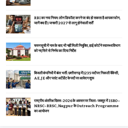
RBI का नया नियम: लोन डिफॉल्ट करने पर बंद हो सकता है आपका फोन,
जानें क्या हैं 1 जनवरी 2027 से लागू होने वाली शर्तें
चयन सूची में नाम के बाद भी नहीं मिली नियुक्ति, हाई कोर्ट ने स्वास्थ्य विभाग
को नए सिरे से निर्णय का दिया निर्देश
बिजली कंपनियों में बंपर भर्ती: छत्तीसगढ़ में 1235 पदों पर निकली वैकेंसी,
AE, JE और प्लांट अटेंडेंट के पदों पर आवेदन शुरू
राष्ट्रीय अंतरिक्ष दिवस-2026 के अवसर पर जिला-जशपुर में ISRO–
NRSC–RRSC, Nagpur के Outreach Programme
का आयोजन