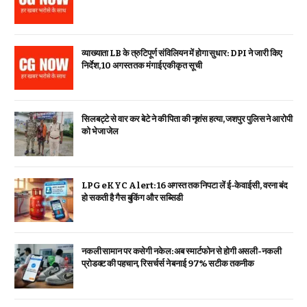
व्याख्याता LB के त्रुटिपूर्ण संविलियन में होगा सुधार: DPI ने जारी किए
निर्देश, 10 अगस्त तक मंगाई एकीकृत सूची
सिलबट्टे से वार कर बेटे ने की पिता की नृशंस हत्या, जशपुर पुलिस ने आरोपी
को भेजा जेल
LPG eKYC Alert: 16 अगस्त तक निपटा लें ई-केवाईसी, वरना बंद
हो सकती है गैस बुकिंग और सब्सिडी
नकली सामान पर कसेगी नकेल: अब स्मार्टफोन से होगी असली-नकली
प्रोडक्ट की पहचान, रिसर्चर्स ने बनाई 97% सटीक तकनीक