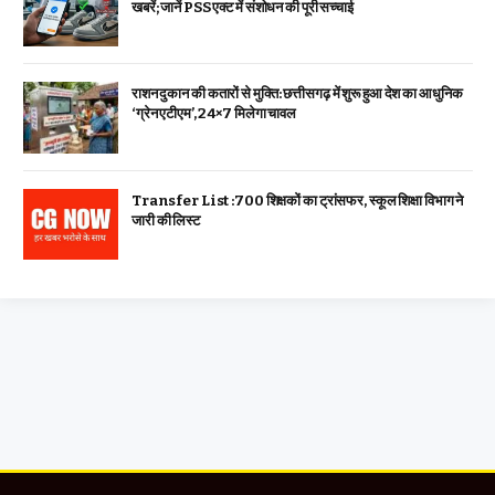
खबरें; जानें PSS एक्ट में संशोधन की पूरी सच्चाई
राशन दुकान की कतारों से मुक्ति: छत्तीसगढ़ में शुरू हुआ देश का आधुनिक
‘ग्रेन एटीएम’, 24×7 मिलेगा चावल
Transfer List :700 शिक्षकों का ट्रांसफर, स्कूल शिक्षा विभाग ने
जारी की लिस्ट