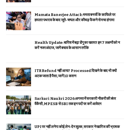
Mamata Banerjee Attack:ममता बनर्जी के काफिले पर
हमला! पथराव के बाद जूते-चप्पल और कीचड़ फेंकने से मचा हंगामा
Health Update: बारिश में बढ़ा डेंगू का खतरा! इन 7 लक्षणों को न
करें नजरअंदाज, जानें बचाव के आसान तरीके
ITR Refund नहीं आया? Processed दिखने के बाद भी क्यों
अटक जाता है पैसा, जानें 10 कारण
Sarkari Naukri 2026:अगस्त में सरकारी नौकरी की बंपर
वैकेंसी, MPESB से SBI तक इन पदों पर करें आवेदन
UPI पर नहीं लगेगा कोई लेन-देन शुल्क, सरकार ने खारिज कीं भ्रामक