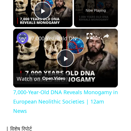
Now Playing
Play Video
×
7,000-Year-Old DNA Reveals Monogamy in European Neolithic Societies | 12am News
Play
Watch on
Video
7,000-Year-Old DNA Reveals Monogamy in
European Neolithic Societies | 12am
News
| विशेष रिपोर्ट