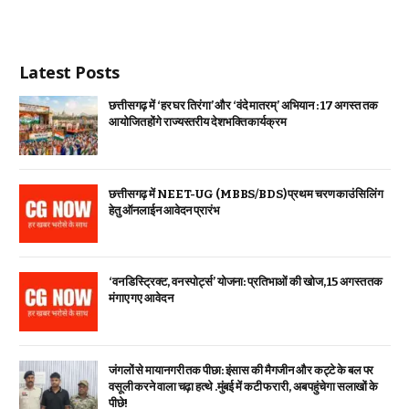
Latest Posts
छत्तीसगढ़ में ‘हर घर तिरंगा’ और ‘वंदे मातरम्’ अभियान : 17 अगस्त तक
आयोजित होंगे राज्यस्तरीय देशभक्ति कार्यक्रम
छत्तीसगढ़ में NEET-UG (MBBS/BDS) प्रथम चरण काउंसिलिंग
हेतु ऑनलाईन आवेदन प्रारंभ
‘वन डिस्ट्रिक्ट, वन स्पोर्ट्स’ योजना: प्रतिभाओं की खोज, 15 अगस्त तक
मंगाए गए आवेदन
जंगलों से मायानगरी तक पीछा: इंसास की मैगजीन और कट्टे के बल पर
वसूली करने वाला चढ़ा हत्थे .मुंबई में कटी फरारी, अब पहुंचेगा सलाखों के
पीछे!