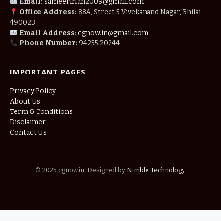
Email:
sameerirfan2009@gmail.com
Office Address:
88A, Street 5 Vivekanand Nagar, Bhilai
490023
Email Address:
cgnow.in@gmail.com
Phone Number:
94255 20244
IMPORTANT PAGES
Privacy Policy
About Us
Term & Conditions
Disclaimer
Contact Us
© 2025 cgnow.in. Designed by
Nimble Technology
.