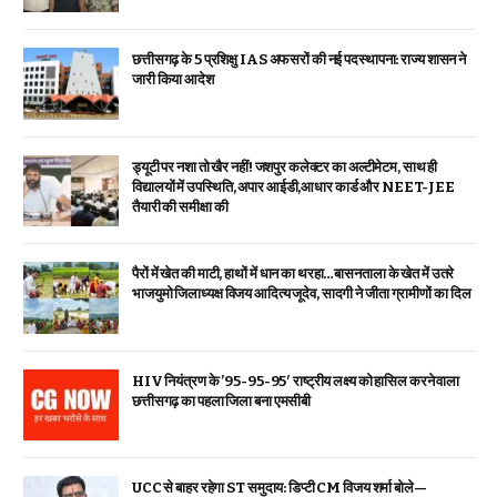
छत्तीसगढ़ के 5 प्रशिक्षु IAS अफसरों की नई पदस्थापना: राज्य शासन ने
जारी किया आदेश
ड्यूटी पर नशा तो खैर नहीं! जशपुर कलेक्टर का अल्टीमेटम, साथ ही
विद्यालयों में उपस्थिति, अपार आईडी,आधार कार्ड और NEET-JEE
तैयारी की समीक्षा की
पैरों में खेत की माटी, हाथों में धान का थरहा…बासनताला के खेत में उतरे
भाजयुमो जिलाध्यक्ष विजय आदित्य जूदेव, सादगी ने जीता ग्रामीणों का दिल
HIV नियंत्रण के ’95-95-95′ राष्ट्रीय लक्ष्य को हासिल करने वाला
छत्तीसगढ़ का पहला जिला बना एमसीबी
UCC से बाहर रहेगा ST समुदाय: डिप्टी CM विजय शर्मा बोले—