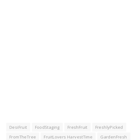
DesiFruit
FoodStaging
FreshFruit
FreshlyPicked
FromTheTree
FruitLovers HarvestTime
GardenFresh