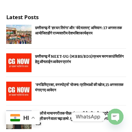
Latest Posts
छत्तीसगढ़ में ‘हर घर तिरंगा’ और ‘वंदे मातरम्’ अभियान : 17 अगस्त तक
आयोजित होंगे राज्यस्तरीय देशभक्ति कार्यक्रम
छत्तीसगढ़ में NEET-UG (MBBS/BDS) प्रथम चरण काउंसिलिंग
हेतु ऑनलाईन आवेदन प्रारंभ
‘वन डिस्ट्रिक्ट, वन स्पोर्ट्स’ योजना: प्रतिभाओं की खोज, 15 अगस्त तक
मंगाए गए आवेदन
जंगलों से मायानगरी तक पीछा: इंसास की मैगजीन और कट्टे के बल पर
WhatsApp
HI
वसूली करने वाला चढ़ा हत्थे .मुंबई में कटी फरारी, अब पहुंचेगा सलाखों के
पीछे!
OPEN