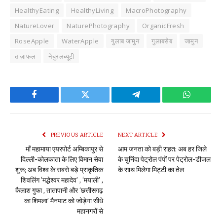
HealthyEating
HealthyLiving
MacroPhotography
NatureLover
NaturePhotography
OrganicFresh
RoseApple
WaterApple
गुलाब जामुन
गुलाबसेब
जामुन
ताज़ाफल
नेचुरलब्यूटी
Facebook
Twitter
Telegram
WhatsAp
PREVIOUS ARTICLE
NEXT ARTICLE
माँ महामाया एयरपोर्ट अम्बिकापुर से
आम जनता को बड़ी राहत: अब हर जिले
दिल्ली-कोलकाता के लिए विमान सेवा
के चुनिंदा पेट्रोल पंपों पर पेट्रोल-डीजल
शुरू; अब विश्व के सबसे बड़े प्राकृतिक
के साथ मिलेगा मिट्टी का तेल
शिवलिंग ‘मद्धेश्वर महादेव’ , ‘मयाली’ ,
कैलाश गुफा , तातापानी और ‘छत्तीसगढ़
का शिमला’ मैनपाट को जोड़ेगा सीधे
महानगरों से