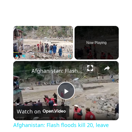
×
Now Playing
×
Play
Unmute
Fullscreen
Afghanistan: Flash floods kill 20, leave dozens missing in eastern Afghanistan.
Play
Watch on
Video
Afghanistan: Flash floods kill 20, leave