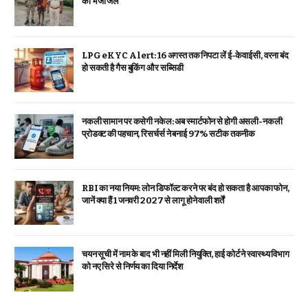
को भेजा जेल
LPG eKYC Alert: 16 अगस्त तक निपटा लें ई-केवाईसी, वरना बंद
हो सकती है गैस बुकिंग और सब्सिडी
नकली सामान पर कसेगी नकेल: अब स्मार्टफोन से होगी असली-नकली
प्रोडक्ट की पहचान, रिसर्चर्स ने बनाई 97% सटीक तकनीक
RBI का नया नियम: लोन डिफॉल्ट करने पर बंद हो सकता है आपका फोन,
जानें क्या हैं 1 जनवरी 2027 से लागू होने वाली शर्तें
चयन सूची में नाम के बाद भी नहीं मिली नियुक्ति, हाई कोर्ट ने स्वास्थ्य विभाग
को नए सिरे से निर्णय का दिया निर्देश