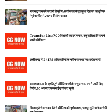
राशन दुकान की कतारों से मुक्ति: छत्तीसगढ़ में शुरू हुआ देश का आधुनिक
‘ग्रेन एटीएम’, 24×7 मिलेगा चावल
Transfer List :700 शिक्षकों का ट्रांसफर, स्कूल शिक्षा विभाग ने
जारी की लिस्ट
छत्तीसगढ़ में 24 IFS अधिकारियों के नवीन पदस्थापना आदेश जारी
व्याख्याता LB के त्रुटिपूर्ण संविलियन में होगा सुधार: DPI ने जारी किए
निर्देश, 10 अगस्त तक मंगाई एकीकृत सूची
सिलबट्टे से वार कर बेटे ने की पिता की नृशंस हत्या, जशपुर पुलिस ने आरोपी