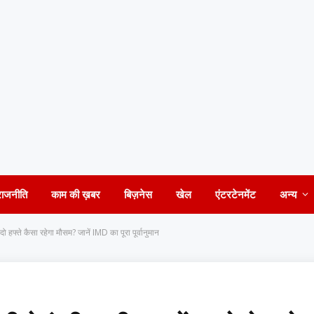
राजनीति
काम की ख़बर
बिज़नेस
खेल
एंटरटेनमेंट
अन्य
दो हफ्ते कैसा रहेगा मौसम? जानें IMD का पूरा पूर्वानुमान