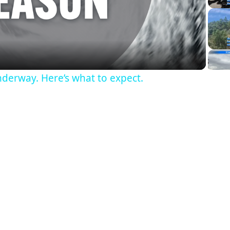
Video
derway. Here’s what to expect.