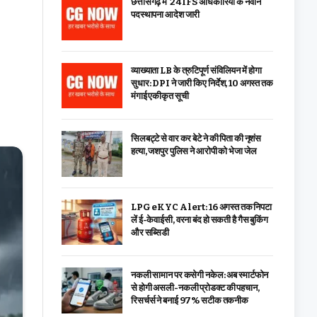
छत्तीसगढ़ में 24 IFS अधिकारियों के नवीन
पदस्थापना आदेश जारी
व्याख्याता LB के त्रुटिपूर्ण संविलियन में होगा
सुधार: DPI ने जारी किए निर्देश, 10 अगस्त तक
मंगाई एकीकृत सूची
सिलबट्टे से वार कर बेटे ने की पिता की नृशंस
हत्या, जशपुर पुलिस ने आरोपी को भेजा जेल
LPG eKYC Alert: 16 अगस्त तक निपटा
लें ई-केवाईसी, वरना बंद हो सकती है गैस बुकिंग
और सब्सिडी
नकली सामान पर कसेगी नकेल: अब स्मार्टफोन
से होगी असली-नकली प्रोडक्ट की पहचान,
रिसर्चर्स ने बनाई 97% सटीक तकनीक