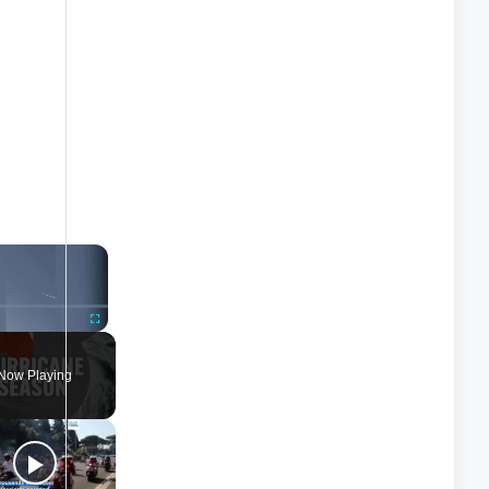
×
nmute
Fullscreen
Now Playing