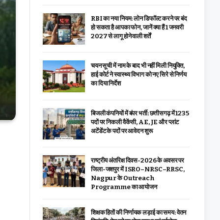
RBI का नया नियम: लोन डिफॉल्ट करने पर बंद
हो सकता है आपका फोन, जानें क्या हैं 1 जनवरी
2027 से लागू होने वाली शर्तें
चयन सूची में नाम के बाद भी नहीं मिली नियुक्ति,
हाई कोर्ट ने स्वास्थ्य विभाग को नए सिरे से निर्णय
का दिया निर्देश
बिजली कंपनियों में बंपर भर्ती: छत्तीसगढ़ में 1235
पदों पर निकली वैकेंसी, AE, JE और प्लांट
अटेंडेंट के पदों पर आवेदन शुरू
राष्ट्रीय अंतरिक्ष दिवस-2026 के अवसर पर
जिला-जशपुर में ISRO–NRSC–RRSC,
Nagpur के Outreach
Programme का आयोजन
शिक्षक हितों की निर्णायक लड़ाई का समय: वेतन