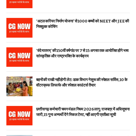
‘अटल करियर निर्माण योजना’ से 1000 बच्चों को NEET और JEE की
निश्शुल्क कोचिंग
‘वंदे मातरम्’ की 150वीं वर्षगांठ पर 7 से 15 अगस्त तक आयोजित होंगे भव्य
सांस्कृतिक और राष्ट्रभक्ति के कार्यक्रम
बहनों की राखी नहीं होगी लेट: डाक विभाग ने शुरू की स्पेशल सर्विस, ₹10 के
वॉटरप्रूफ लिफाफे और स्पेशल काउंटर्स तैयार
छत्तीसगढ़ कर्मचारी चयन मंडल नियम 2026 लागू: राजपत्र में अधिसूचना
जारी, 15 गुना अभ्यर्थी देंगे स्किल टेस्ट, नहीं आएगी प्रतीक्षा सूची