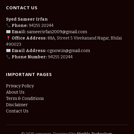
CONTACT US
Syed Sameer Irfan
Phone:
94255 20244
Email:
sameerirfan2009@gmail.com
Office Address:
88A, Street 5 Vivekanand Nagar, Bhilai
490023
Email Address:
cgnow.in@gmail.com
Phone Number:
94255 20244
IMPORTANT PAGES
Privacy Policy
About Us
Term & Conditions
Disclaimer
Contact Us
© 2025 cgnow.in. Designed by
Nimble Technology
.