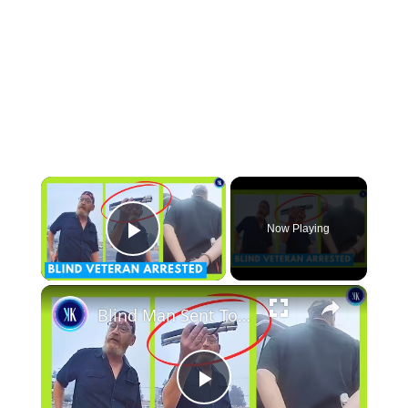
×
Now Playing
Play Video
×
Blind Man Sent To Jail After Cops Make Epic Fail
Play