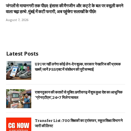
जंगलों से मायानगरी तक पीछा: इंसास की मैगजीन और कट्टे के बल पर वसूली करने
वाला चढ़ा हत्थे .मुंबई में कटी फरारी, अब पहुंचेगा सलाखों के पीछे!
August 7, 2026
Latest Posts
UPI पर नहीं लगेगा कोई लेन-देन शुल्क, सरकार ने खारिज कीं भ्रामक
खबरें; जानें PSS एक्ट में संशोधन की पूरी सच्चाई
राशन दुकान की कतारों से मुक्ति: छत्तीसगढ़ में शुरू हुआ देश का आधुनिक
‘ग्रेन एटीएम’, 24×7 मिलेगा चावल
Transfer List :700 शिक्षकों का ट्रांसफर, स्कूल शिक्षा विभाग ने
जारी की लिस्ट