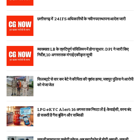
छत्तीसगढ़ में 24 IFS अधिकारियों के नवीन पदस्थापना आदेश जारी
व्याख्याता LB के त्रुटिपूर्ण संविलियन में होगा सुधार: DPI ने जारी किए
निर्देश, 10 अगस्त तक मंगाई एकीकृत सूची
सिलबट्टे से वार कर बेटे ने की पिता की नृशंस हत्या, जशपुर पुलिस ने आरोपी
को भेजा जेल
LPG eKYC Alert: 16 अगस्त तक निपटा लें ई-केवाईसी, वरना बंद
हो सकती है गैस बुकिंग और सब्सिडी
नकली सामान पर कसेगी नकेल: अब स्मार्टफोन से होगी असली-नकली