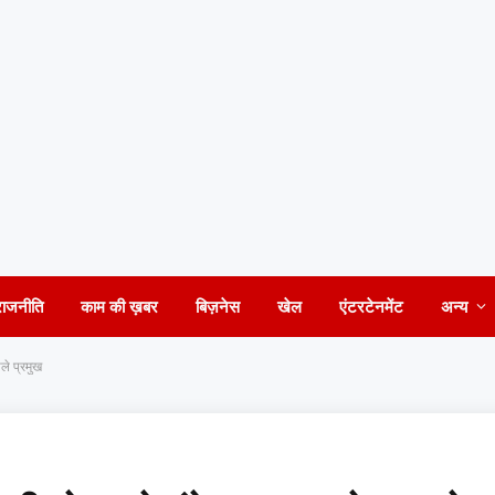
राजनीति
काम की ख़बर
बिज़नेस
खेल
एंटरटेनमेंट
अन्य
ले प्रमुख