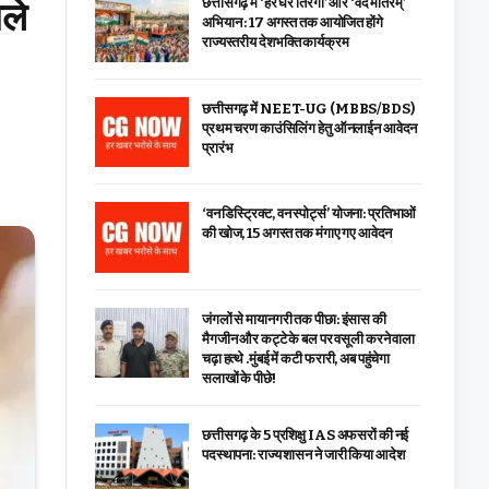
ाले
छत्तीसगढ़ में ‘हर घर तिरंगा’ और ‘वंदे मातरम्’
अभियान : 17 अगस्त तक आयोजित होंगे
राज्यस्तरीय देशभक्ति कार्यक्रम
छत्तीसगढ़ में NEET-UG (MBBS/BDS)
प्रथम चरण काउंसिलिंग हेतु ऑनलाईन आवेदन
प्रारंभ
‘वन डिस्ट्रिक्ट, वन स्पोर्ट्स’ योजना: प्रतिभाओं
की खोज, 15 अगस्त तक मंगाए गए आवेदन
जंगलों से मायानगरी तक पीछा: इंसास की
मैगजीन और कट्टे के बल पर वसूली करने वाला
चढ़ा हत्थे .मुंबई में कटी फरारी, अब पहुंचेगा
सलाखों के पीछे!
छत्तीसगढ़ के 5 प्रशिक्षु IAS अफसरों की नई
पदस्थापना: राज्य शासन ने जारी किया आदेश