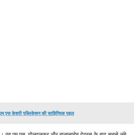
एम एस केशरी पब्लिकेशन की साहित्यिक पहल
े। वह एम.एस. गोलवलकर और बालासाहेब देवरस के बाद सबसे लंबे