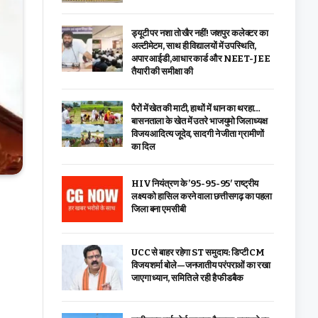
ड्यूटी पर नशा तो खैर नहीं! जशपुर कलेक्टर का
अल्टीमेटम, साथ ही विद्यालयों में उपस्थिति,
अपार आईडी,आधार कार्ड और NEET-JEE
तैयारी की समीक्षा की
पैरों में खेत की माटी, हाथों में धान का थरहा…
बासनताला के खेत में उतरे भाजयुमो जिलाध्यक्ष
विजय आदित्य जूदेव, सादगी ने जीता ग्रामीणों
का दिल
HIV नियंत्रण के ’95-95-95′ राष्ट्रीय
लक्ष्य को हासिल करने वाला छत्तीसगढ़ का पहला
जिला बना एमसीबी
UCC से बाहर रहेगा ST समुदाय: डिप्टी CM
विजय शर्मा बोले—जनजातीय परंपराओं का रखा
जाएगा ध्यान, समिति ले रही है फीडबैक