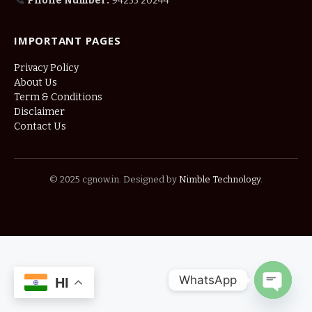
Phone Number:
94255 20244
IMPORTANT PAGES
Privacy Policy
About Us
Term & Conditions
Disclaimer
Contact Us
© 2025 cgnow.in. Designed by
Nimble Technology
.
WhatsApp
HI
OPEN