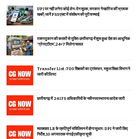
UPI पर नहीं लगेगा कोई लेन-देन शुल्क, सरकार ने खारिज कीं भ्रामक
खबरें; जानें PSS एक्ट में संशोधन की पूरी सच्चाई
राशन दुकान की कतारों से मुक्ति: छत्तीसगढ़ में शुरू हुआ देश का आधुनिक
‘ग्रेन एटीएम’, 24×7 मिलेगा चावल
Transfer List :700 शिक्षकों का ट्रांसफर, स्कूल शिक्षा विभाग ने
जारी की लिस्ट
छत्तीसगढ़ में 24 IFS अधिकारियों के नवीन पदस्थापना आदेश जारी
व्याख्याता LB के त्रुटिपूर्ण संविलियन में होगा सुधार: DPI ने जारी किए
निर्देश, 10 अगस्त तक मंगाई एकीकृत सूची