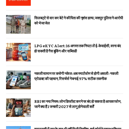
सिलबट्टे से वार कर बेटे ने की पिता की नृशंस हत्या, जशपुर पुलिस ने आरोपी
को भेजा जेल
LPG eKYC Alert: 16 अगस्त तक निपटा लें ई-केवाईसी, वरना बंद
हो सकती है गैस बुकिंग और सब्सिडी
नकली सामान पर कसेगी नकेल: अब स्मार्टफोन से होगी असली-नकली
प्रोडक्ट की पहचान, रिसर्चर्स ने बनाई 97% सटीक तकनीक
RBI का नया नियम: लोन डिफॉल्ट करने पर बंद हो सकता है आपका फोन,
जानें क्या हैं 1 जनवरी 2027 से लागू होने वाली शर्तें