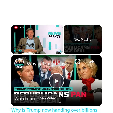
×
Now Playing
×
Play
Unmute
Fullscreen
Why is Trump now handing over billions to Iran? | The News Agents
Play
Watch on
Video
Why is Trump now handing over billions