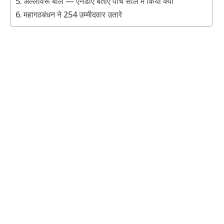
अल्लावरू बोले — एनडीए बताए पांच साल में किया क्या
महागठबंधन ने 254 उम्मीदवार उतारे