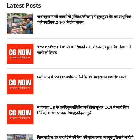
Latest Posts
राशन दुकान की कतारों से मुक्ति: छत्तीसगढ़ में शुरू हुआ देश का आधुनिक
‘ग्रेन एटीएम’, 24×7 मिलेगा चावल
Transfer List :700 शिक्षकों का ट्रांसफर, स्कूल शिक्षा विभाग ने
जारी की लिस्ट
छत्तीसगढ़ में 24 IFS अधिकारियों के नवीन पदस्थापना आदेश जारी
व्याख्याता LB के त्रुटिपूर्ण संविलियन में होगा सुधार: DPI ने जारी किए
निर्देश, 10 अगस्त तक मंगाई एकीकृत सूची
सिलबट्टे से वार कर बेटे ने की पिता की नृशंस हत्या, जशपुर पुलिस ने आरोपी