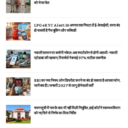
को भेजा जेल
LPG eKYC Alert: 16 अगस्त तक निपटा लें ई-केवाईसी, वरना बंद
हो सकती है गैस बुकिंग और सब्सिडी
नकली सामान पर कसेगी नकेल: अब स्मार्टफोन से होगी असली-नकली
प्रोडक्ट की पहचान, रिसर्चर्स ने बनाई 97% सटीक तकनीक
RBI का नया नियम: लोन डिफॉल्ट करने पर बंद हो सकता है आपका फोन,
जानें क्या हैं 1 जनवरी 2027 से लागू होने वाली शर्तें
चयन सूची में नाम के बाद भी नहीं मिली नियुक्ति, हाई कोर्ट ने स्वास्थ्य विभाग
को नए सिरे से निर्णय का दिया निर्देश