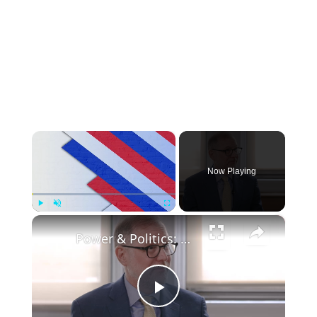
×
Now Playing
×
Play
Unmute
Fullscreen
Power & Politics: One-on-one with NYC Comptroller Mark Levine; Mamdani's progress on city-run grocery store plan
Play