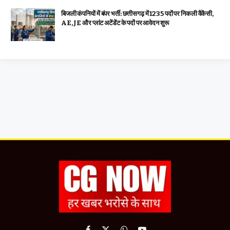
बिजली कंपनियों में बंपर भर्ती: छत्तीसगढ़ में 1235 पदों पर निकली वैकेंसी,
AE, JE और प्लांट अटेंडेंट के पदों पर आवेदन शुरू