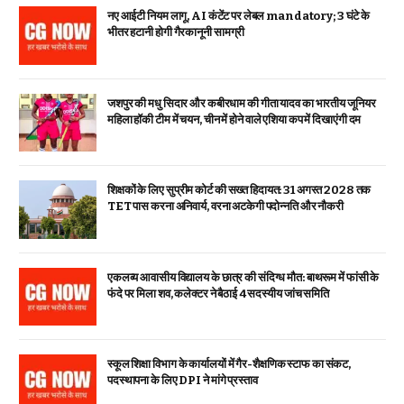
नए आईटी नियम लागू, AI कंटेंट पर लेबल mandatory; 3 घंटे के
भीतर हटानी होगी गैरकानूनी सामग्री
जशपुर की मधु सिदार और कबीरधाम की गीता यादव का भारतीय जूनियर
महिला हॉकी टीम में चयन, चीन में होने वाले एशिया कप में दिखाएंगी दम
शिक्षकों के लिए सुप्रीम कोर्ट की सख्त हिदायत: 31 अगस्त 2028 तक
TET पास करना अनिवार्य, वरना अटकेगी पदोन्नति और नौकरी
एकलव्य आवासीय विद्यालय के छात्र की संदिग्ध मौत: बाथरूम में फांसी के
फंदे पर मिला शव, कलेक्टर ने बैठाई 4 सदस्यीय जांच समिति
स्कूल शिक्षा विभाग के कार्यालयों में गैर-शैक्षणिक स्टाफ का संकट,
पदस्थापना के लिए DPI ने मांगे प्रस्ताव