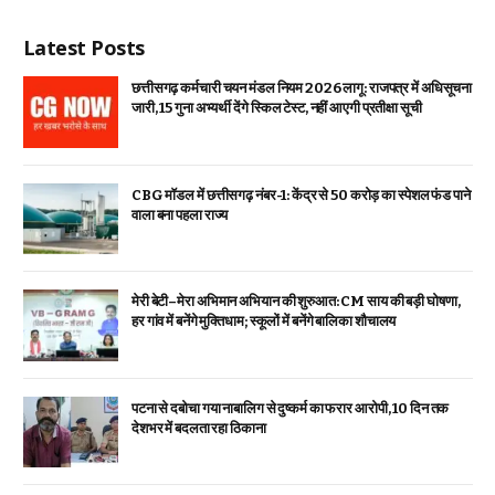
Latest Posts
छत्तीसगढ़ कर्मचारी चयन मंडल नियम 2026 लागू: राजपत्र में अधिसूचना
जारी, 15 गुना अभ्यर्थी देंगे स्किल टेस्ट, नहीं आएगी प्रतीक्षा सूची
CBG मॉडल में छत्तीसगढ़ नंबर-1: केंद्र से ₹50 करोड़ का स्पेशल फंड पाने
वाला बना पहला राज्य
मेरी बेटी–मेरा अभिमान अभियान की शुरुआत: CM साय की बड़ी घोषणा,
हर गांव में बनेंगे मुक्तिधाम; स्कूलों में बनेंगे बालिका शौचालय
पटना से दबोचा गया नाबालिग से दुष्कर्म का फरार आरोपी, 10 दिन तक
देशभर में बदलता रहा ठिकाना