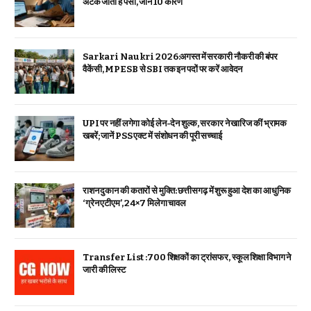
अटक जाता है पैसा, जानें 10 कारण
Sarkari Naukri 2026:अगस्त में सरकारी नौकरी की बंपर
वैकेंसी, MPESB से SBI तक इन पदों पर करें आवेदन
UPI पर नहीं लगेगा कोई लेन-देन शुल्क, सरकार ने खारिज कीं भ्रामक
खबरें; जानें PSS एक्ट में संशोधन की पूरी सच्चाई
राशन दुकान की कतारों से मुक्ति: छत्तीसगढ़ में शुरू हुआ देश का आधुनिक
‘ग्रेन एटीएम’, 24×7 मिलेगा चावल
Transfer List :700 शिक्षकों का ट्रांसफर, स्कूल शिक्षा विभाग ने
जारी की लिस्ट