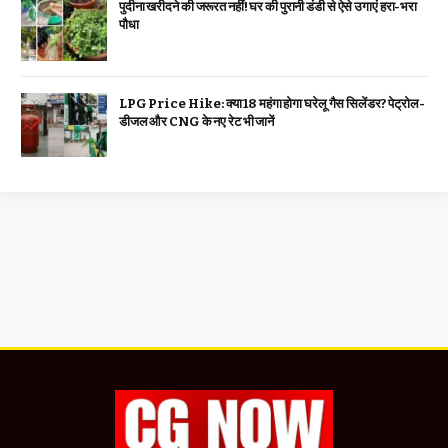
पुदीना खरीदने की जरूरत नहीं! घर की पुरानी डंडी से ऐसे उगाएं हरा-भरा
पौधा
LPG Price Hike: क्या ₹18 महंगा होगा घरेलू गैस सिलेंडर? पेट्रोल-
डीजल और CNG के नए रेट भी जानें