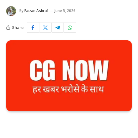
By
Faizan Ashraf
June 5, 2026
Share