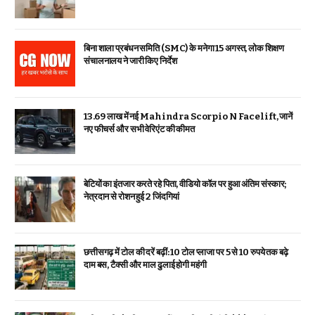
बिना शाला प्रबंधन समिति (SMC) के मनेगा 15 अगस्त, लोक शिक्षण
संचालनालय ने जारी किए निर्देश
₹13.69 लाख में नई Mahindra Scorpio N Facelift, जानें
नए फीचर्स और सभी वेरिएंट की कीमत
बेटियों का इंतजार करते रहे पिता, वीडियो कॉल पर हुआ अंतिम संस्कार;
नेत्रदान से रोशन हुई 2 जिंदगियां
छत्तीसगढ़ में टोल की दरें बढ़ीं: 10 टोल प्लाजा पर 5 से 10 रुपये तक बढ़े
दाम बस, टैक्सी और माल ढुलाई होगी महंगी