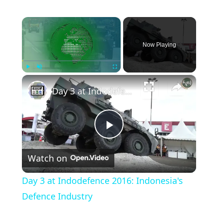
×
Now Playing
×
Play
Unmute
Fullscreen
Day 3 at Indodefence 2016: Indonesia's Defence Industry
Play
Watch on
Video
Day 3 at Indodefence 2016: Indonesia's
Defence Industry