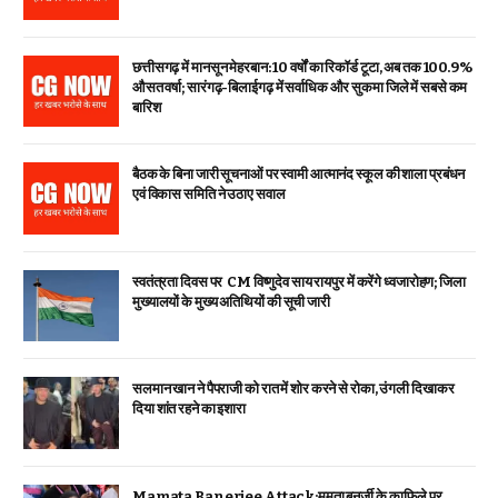
छत्तीसगढ़ में मानसून मेहरबान: 10 वर्षों का रिकॉर्ड टूटा, अब तक 100.9%
औसत वर्षा; सारंगढ़-बिलाईगढ़ में सर्वाधिक और सुकमा जिले में सबसे कम
बारिश
बैठक के बिना जारी सूचनाओं पर स्वामी आत्मानंद स्कूल की शाला प्रबंधन
एवं विकास समिति ने उठाए सवाल
स्वतंत्रता दिवस पर CM विष्णुदेव साय रायपुर में करेंगे ध्वजारोहण; जिला
मुख्यालयों के मुख्य अतिथियों की सूची जारी
सलमान खान ने पैपराजी को रात में शोर करने से रोका, उंगली दिखाकर
दिया शांत रहने का इशारा
Mamata Banerjee Attack:ममता बनर्जी के काफिले पर