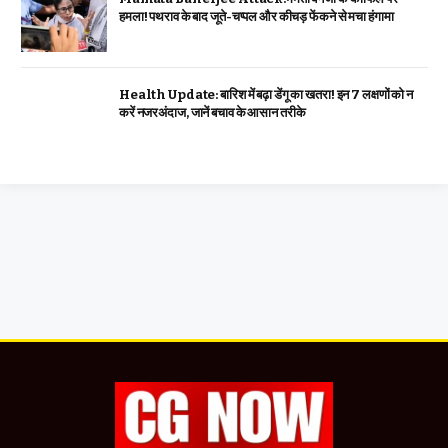
हमला! पथराव के बाद जूते-चप्पल और कीचड़ फेंकने से मचा हंगामा
Health Update: बारिश में बढ़ा डेंगू का खतरा! इन 7 लक्षणों को न
करें नजरअंदाज, जानें बचाव के आसान तरीके