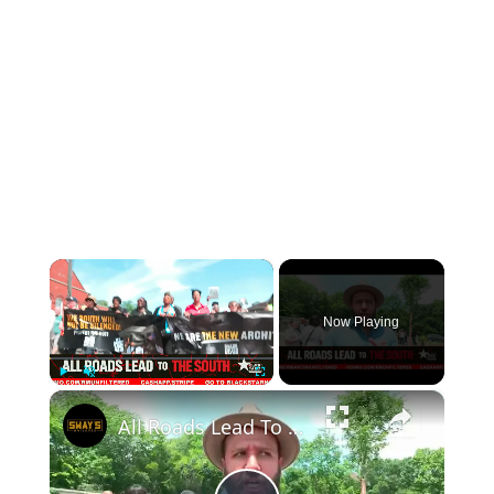
×
Now Playing
×
Play
Unmute
Fullscreen
All Roads Lead To the South: Nat’l Day Of Action For Voting Rights | LIVE From Selma | 05-16-26