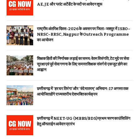
AE, JE और प्लांट अटेंडेंट के पदों पर आवेदन शुरू
राष्ट्रीय अंतरिक्ष दिवस-2026 के अवसर पर जिला-जशपुर में ISRO–
NRSC–RRSC, Nagpur के Outreach Programme
का आयोजन
शिक्षक हितों की निर्णायक लड़ाई का समय: वेतन विसंगति, टेट मुद्दे पर सेवा
सुरक्षा एवं पूर्व सेवा गणना के लिए समस्त शिक्षक संवर्ग से एकजुट होने का
आह्वान
छत्तीसगढ़ में ‘हर घर तिरंगा’ और ‘वंदे मातरम्’ अभियान : 17 अगस्त तक
आयोजित होंगे राज्यस्तरीय देशभक्ति कार्यक्रम
छत्तीसगढ़ में NEET-UG (MBBS/BDS) प्रथम चरण काउंसिलिंग
हेतु ऑनलाईन आवेदन प्रारंभ