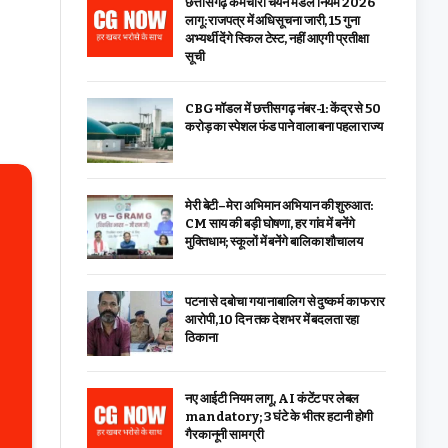
छत्तीसगढ़ कर्मचारी चयन मंडल नियम 2026
लागू: राजपत्र में अधिसूचना जारी, 15 गुना
अभ्यर्थी देंगे स्किल टेस्ट, नहीं आएगी प्रतीक्षा
सूची
CBG मॉडल में छत्तीसगढ़ नंबर-1: केंद्र से ₹50
करोड़ का स्पेशल फंड पाने वाला बना पहला राज्य
मेरी बेटी–मेरा अभिमान अभियान की शुरुआत:
CM साय की बड़ी घोषणा, हर गांव में बनेंगे
मुक्तिधाम; स्कूलों में बनेंगे बालिका शौचालय
पटना से दबोचा गया नाबालिग से दुष्कर्म का फरार
आरोपी, 10 दिन तक देशभर में बदलता रहा
ठिकाना
नए आईटी नियम लागू, AI कंटेंट पर लेबल
mandatory; 3 घंटे के भीतर हटानी होगी
गैरकानूनी सामग्री