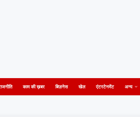
राजनीति
काम की ख़बर
बिज़नेस
खेल
एंटरटेनमेंट
अन्य