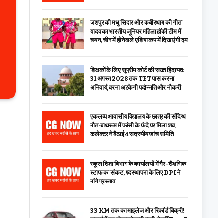
जशपुर की मधु सिदार और कबीरधाम की गीता
यादव का भारतीय जूनियर महिला हॉकी टीम में
चयन, चीन में होने वाले एशिया कप में दिखाएंगी दम
शिक्षकों के लिए सुप्रीम कोर्ट की सख्त हिदायत:
31 अगस्त 2028 तक TET पास करना
अनिवार्य, वरना अटकेगी पदोन्नति और नौकरी
एकलव्य आवासीय विद्यालय के छात्र की संदिग्ध
मौत: बाथरूम में फांसी के फंदे पर मिला शव,
कलेक्टर ने बैठाई 4 सदस्यीय जांच समिति
स्कूल शिक्षा विभाग के कार्यालयों में गैर-शैक्षणिक
स्टाफ का संकट, पदस्थापना के लिए DPI ने
मांगे प्रस्ताव
33 KM तक का माइलेज और रिकॉर्ड बिक्री!