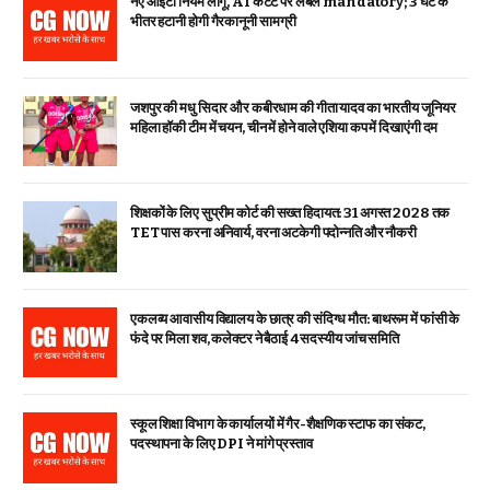
नए आईटी नियम लागू, AI कंटेंट पर लेबल mandatory; 3 घंटे के
भीतर हटानी होगी गैरकानूनी सामग्री
जशपुर की मधु सिदार और कबीरधाम की गीता यादव का भारतीय जूनियर
महिला हॉकी टीम में चयन, चीन में होने वाले एशिया कप में दिखाएंगी दम
शिक्षकों के लिए सुप्रीम कोर्ट की सख्त हिदायत: 31 अगस्त 2028 तक
TET पास करना अनिवार्य, वरना अटकेगी पदोन्नति और नौकरी
एकलव्य आवासीय विद्यालय के छात्र की संदिग्ध मौत: बाथरूम में फांसी के
फंदे पर मिला शव, कलेक्टर ने बैठाई 4 सदस्यीय जांच समिति
स्कूल शिक्षा विभाग के कार्यालयों में गैर-शैक्षणिक स्टाफ का संकट,
पदस्थापना के लिए DPI ने मांगे प्रस्ताव