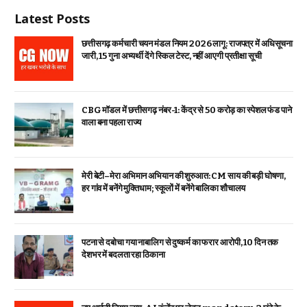
Latest Posts
छत्तीसगढ़ कर्मचारी चयन मंडल नियम 2026 लागू: राजपत्र में अधिसूचना
जारी, 15 गुना अभ्यर्थी देंगे स्किल टेस्ट, नहीं आएगी प्रतीक्षा सूची
CBG मॉडल में छत्तीसगढ़ नंबर-1: केंद्र से ₹50 करोड़ का स्पेशल फंड पाने
वाला बना पहला राज्य
मेरी बेटी–मेरा अभिमान अभियान की शुरुआत: CM साय की बड़ी घोषणा,
हर गांव में बनेंगे मुक्तिधाम; स्कूलों में बनेंगे बालिका शौचालय
पटना से दबोचा गया नाबालिग से दुष्कर्म का फरार आरोपी, 10 दिन तक
देशभर में बदलता रहा ठिकाना