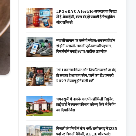
LPG eKYC Alert: 16 अगस्त तक निपटा
लें ई-केवाईसी, वरना बंद हो सकती है गैस बुकिंग
और सब्सिडी
नकली सामान पर कसेगी नकेल: अब स्मार्टफोन
से होगी असली-नकली प्रोडक्ट की पहचान,
रिसर्चर्स ने बनाई 97% सटीक तकनीक
RBI का नया नियम: लोन डिफॉल्ट करने पर बंद
हो सकता है आपका फोन, जानें क्या हैं 1 जनवरी
2027 से लागू होने वाली शर्तें
चयन सूची में नाम के बाद भी नहीं मिली नियुक्ति,
हाई कोर्ट ने स्वास्थ्य विभाग को नए सिरे से निर्णय
का दिया निर्देश
बिजली कंपनियों में बंपर भर्ती: छत्तीसगढ़ में 1235
पदों पर निकली वैकेंसी, AE, JE और प्लांट