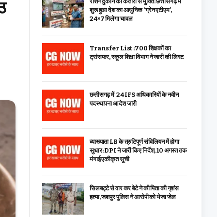
छठ
राशन दुकान की कतारों से मुक्ति: छत्तीसगढ़ में
शुरू हुआ देश का आधुनिक ‘ग्रेन एटीएम’,
24×7 मिलेगा चावल
Transfer List :700 शिक्षकों का
ट्रांसफर, स्कूल शिक्षा विभाग ने जारी की लिस्ट
छत्तीसगढ़ में 24 IFS अधिकारियों के नवीन
पदस्थापना आदेश जारी
व्याख्याता LB के त्रुटिपूर्ण संविलियन में होगा
सुधार: DPI ने जारी किए निर्देश, 10 अगस्त तक
मंगाई एकीकृत सूची
सिलबट्टे से वार कर बेटे ने की पिता की नृशंस
हत्या, जशपुर पुलिस ने आरोपी को भेजा जेल