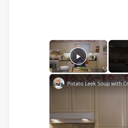
×
Play Video
Potato Leek Soup with Cr