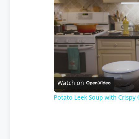
Watch on
Potato Leek Soup with Crispy 