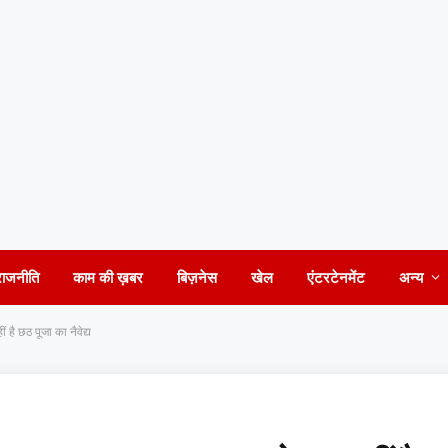
राजनीति
काम की ख़बर
बिज़नेस
खेल
एंटरटेनमेंट
अन्य
 है छठ पूजा का नैवेद्य