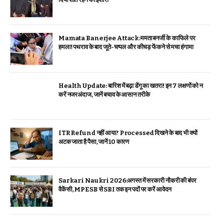
Mamata Banerjee Attack:ममता बनर्जी के काफिले पर
हमला! पथराव के बाद जूते-चप्पल और कीचड़ फेंकने से मचा हंगामा
Health Update: बारिश में बढ़ा डेंगू का खतरा! इन 7 लक्षणों को न
करें नजरअंदाज, जानें बचाव के आसान तरीके
ITR Refund नहीं आया? Processed दिखने के बाद भी क्यों
अटक जाता है पैसा, जानें 10 कारण
Sarkari Naukri 2026:अगस्त में सरकारी नौकरी की बंपर
वैकेंसी, MPESB से SBI तक इन पदों पर करें आवेदन