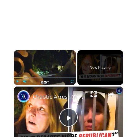
×
Now Playing
×
Play
Unmute
Fullscreen
Chaotic Arrest Of Mom & Daughter After Hotel Kicks Them Out
Play