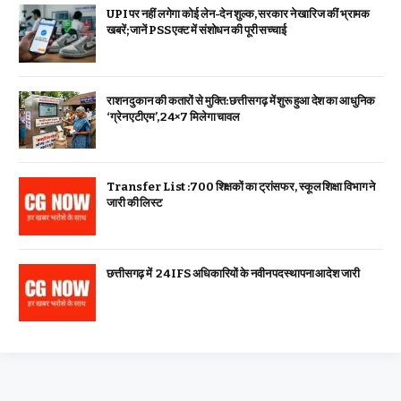
UPI पर नहीं लगेगा कोई लेन-देन शुल्क, सरकार ने खारिज कीं भ्रामक
खबरें; जानें PSS एक्ट में संशोधन की पूरी सच्चाई
राशन दुकान की कतारों से मुक्ति: छत्तीसगढ़ में शुरू हुआ देश का आधुनिक
‘ग्रेन एटीएम’, 24×7 मिलेगा चावल
Transfer List :700 शिक्षकों का ट्रांसफर, स्कूल शिक्षा विभाग ने
जारी की लिस्ट
छत्तीसगढ़ में 24 IFS अधिकारियों के नवीन पदस्थापना आदेश जारी