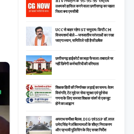
HIV नियंत्रण के ’95-95-95′ राष्ट्रीय
लक्ष्य को हासिल करने वाला छत्तीसगढ़ का पहला
जिला बना एमसीबी
UCC से बाहर रहेगा ST समुदाय: डिप्टी CM
विजय शर्मा बोले—जनजातीय परंपराओं का रखा
जाएगा ध्यान, समिति ले रही है फीडबैक
छत्तीसगढ़ हाईकोर्ट का बड़ा फैसला: तबादले पर
नहीं छिनेगी कर्मचारियों की वरिष्ठता
शिक्षक हितों की निर्णायक लड़ाई का समय: वेतन
विसंगति, टेट मुद्दे पर सेवा सुरक्षा एवं पूर्व सेवा
गणना के लिए समस्त शिक्षक संवर्ग से एकजुट
होने का आह्वान
अपराध समीक्षा बैठक, DIG एवं SSP डॉ. लाल
उमेद सिंह ने लंबित मामलों के शीघ्र निराकरण
और प्रभावी पुलिसिंग के दिए सख्त निर्देश