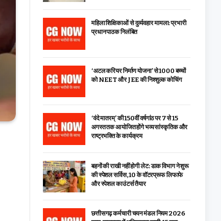
महिला शिक्षिकाओं से दुर्व्यवहार मामला: प्रभारी
प्रधान पाठक निलंबित
‘अटल करियर निर्माण योजना’ से 1000 बच्चों
को NEET और JEE की निश्शुल्क कोचिंग
‘वंदे मातरम्’ की 150वीं वर्षगांठ पर 7 से 15
अगस्त तक आयोजित होंगे भव्य सांस्कृतिक और
राष्ट्रभक्ति के कार्यक्रम
बहनों की राखी नहीं होगी लेट: डाक विभाग ने शुरू
की स्पेशल सर्विस, ₹10 के वॉटरप्रूफ लिफाफे
और स्पेशल काउंटर्स तैयार
छत्तीसगढ़ कर्मचारी चयन मंडल नियम 2026