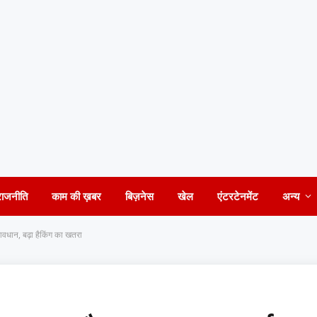
राजनीति
काम की ख़बर
बिज़नेस
खेल
एंटरटेनमेंट
अन्य
ान, बढ़ा हैकिंग का खतरा