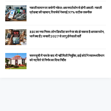
नकली सामान पर कसेगी नकेल: अब स्मार्टफोन से होगी असली-नकली
प्रोडक्ट की पहचान, रिसर्चर्स ने बनाई 97% सटीक तकनीक
RBI का नया नियम: लोन डिफॉल्ट करने पर बंद हो सकता है आपका फोन,
जानें क्या हैं 1 जनवरी 2027 से लागू होने वाली शर्तें
चयन सूची में नाम के बाद भी नहीं मिली नियुक्ति, हाई कोर्ट ने स्वास्थ्य विभाग
को नए सिरे से निर्णय का दिया निर्देश