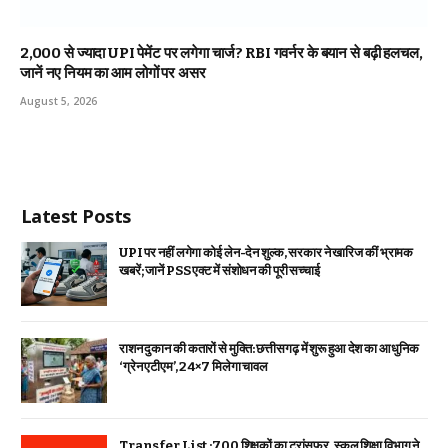
₹2,000 से ज्यादा UPI पेमेंट पर लगेगा चार्ज? RBI गवर्नर के बयान से बढ़ी हलचल,
जानें नए नियम का आम लोगों पर असर
August 5, 2026
Latest Posts
UPI पर नहीं लगेगा कोई लेन-देन शुल्क, सरकार ने खारिज कीं भ्रामक
खबरें; जानें PSS एक्ट में संशोधन की पूरी सच्चाई
राशन दुकान की कतारों से मुक्ति: छत्तीसगढ़ में शुरू हुआ देश का आधुनिक
‘ग्रेन एटीएम’, 24×7 मिलेगा चावल
Transfer List :700 शिक्षकों का ट्रांसफर, स्कूल शिक्षा विभाग ने