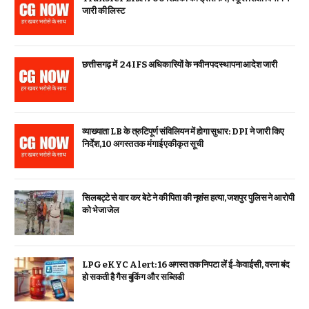
जारी की लिस्ट
छत्तीसगढ़ में 24 IFS अधिकारियों के नवीन पदस्थापना आदेश जारी
व्याख्याता LB के त्रुटिपूर्ण संविलियन में होगा सुधार: DPI ने जारी किए
निर्देश, 10 अगस्त तक मंगाई एकीकृत सूची
सिलबट्टे से वार कर बेटे ने की पिता की नृशंस हत्या, जशपुर पुलिस ने आरोपी
को भेजा जेल
LPG eKYC Alert: 16 अगस्त तक निपटा लें ई-केवाईसी, वरना बंद
हो सकती है गैस बुकिंग और सब्सिडी