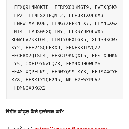
FFXQ9LNM8KTB, FFRPXQ3KMGT9, FVTXQ5KM
FLPZ, FFNFSXTPQML2, FFPURTXQFKX3  

FFNRWTXPFKQ8, FFNGYZPPKNLX7, FFYNCXG2
FNT4, FPUSG9XQTLMY, FFKSY9PQLWX5  

RDNAFV7KXTQ4, FFMTYQPXFGX6, XF4S9KCW7
KY2, FFEV4SQPFKX9, FFNFSXTPVQZ7  

FFCBRX7QTSL4, FFSGT9KNQXT6, FPSTX9MKN
LY5, GXFT9YNWLQZ3, FFM4X9HQWLM6  

FF4MTXQPFLK9, FF6WXQ9STKY3, FFRSX4CYH
XZ8, FFSKTX2QF2N5, NPTF2FWXPLV7  

रिडीम कोड्स कैसे इस्तेमाल करें?