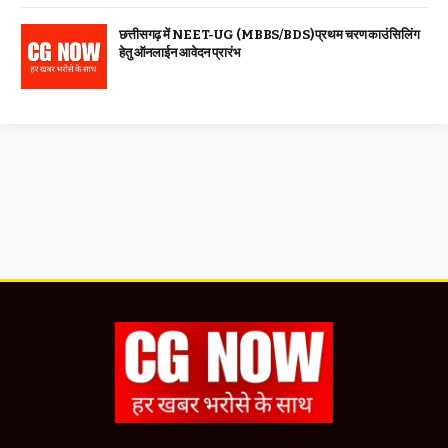
छत्तीसगढ़ में NEET-UG (MBBS/BDS) प्रथम चरण काउंसिलिंग
हेतु ऑनलाईन आवेदन प्रारंभ