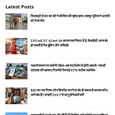
Latest Posts
सिलबट्टे से वार कर बेटे ने की पिता की नृशंस हत्या, जशपुर पुलिस ने आरोपी
को भेजा जेल
LPG eKYC Alert: 16 अगस्त तक निपटा लें ई-केवाईसी, वरना बंद
हो सकती है गैस बुकिंग और सब्सिडी
नकली सामान पर कसेगी नकेल: अब स्मार्टफोन से होगी असली-नकली
प्रोडक्ट की पहचान, रिसर्चर्स ने बनाई 97% सटीक तकनीक
RBI का नया नियम: लोन डिफॉल्ट करने पर बंद हो सकता है आपका फोन,
जानें क्या हैं 1 जनवरी 2027 से लागू होने वाली शर्तें