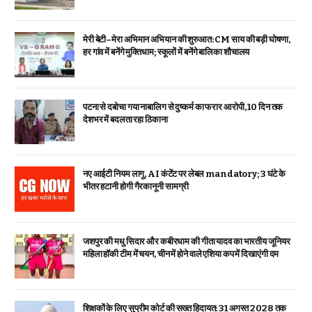
मेरी बेटी–मेरा अभिमान अभियान की शुरुआत: CM साय की बड़ी घोषणा,
हर गांव में बनेंगे मुक्तिधाम; स्कूलों में बनेंगे बालिका शौचालय
पटना से दबोचा गया नाबालिग से दुष्कर्म का फरार आरोपी, 10 दिन तक
देशभर में बदलता रहा ठिकाना
नए आईटी नियम लागू, AI कंटेंट पर लेबल mandatory; 3 घंटे के
भीतर हटानी होगी गैरकानूनी सामग्री
जशपुर की मधु सिदार और कबीरधाम की गीता यादव का भारतीय जूनियर
महिला हॉकी टीम में चयन, चीन में होने वाले एशिया कप में दिखाएंगी दम
शिक्षकों के लिए सुप्रीम कोर्ट की सख्त हिदायत: 31 अगस्त 2028 तक