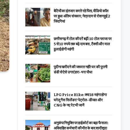
बेटियों का इंतजार करते रहे पिता, वीडियो कॉल
पर हुआ अंतिम संस्कार; नेत्रदान से रोशन हुई 2
जिंदगियां
छत्तीसगढ़ में टोल की दरें बढ़ीं: 10 टोल प्लाजा पर
5 से 10 रुपये तक बढ़े दाम बस, टैक्सी और माल
ढुलाई होगी महंगी
पुदीना खरीदने की जरूरत नहीं! घर की पुरानी
डंडी से ऐसे उगाएं हरा-भरा पौधा
LPG Price Hike: क्या ₹18 महंगा होगा
घरेलू गैस सिलेंडर? पेट्रोल-डीजल और
CNG के नए रेट भी जानें
अनुकंपा नियुक्ति पर हाईकोर्ट का बड़ा फैसला:
अविवाहित कर्मचारी की मौत के बाद शादीशुदा