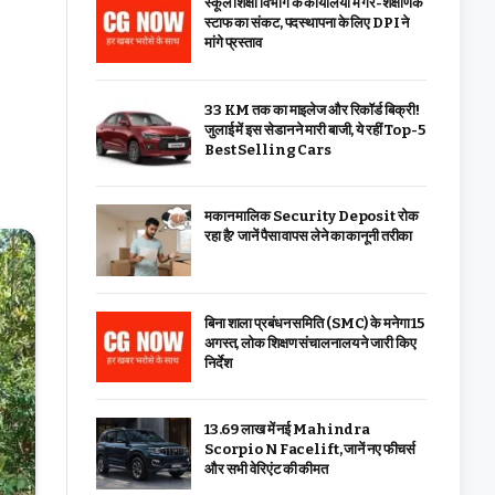
स्कूल शिक्षा विभाग के कार्यालयों में गैर-शैक्षणिक
स्टाफ का संकट, पदस्थापना के लिए DPI ने
मांगे प्रस्ताव
33 KM तक का माइलेज और रिकॉर्ड बिक्री!
जुलाई में इस सेडान ने मारी बाजी, ये रहीं Top-5
Best Selling Cars
मकान मालिक Security Deposit रोक
रहा है? जानें पैसा वापस लेने का कानूनी तरीका
बिना शाला प्रबंधन समिति (SMC) के मनेगा 15
अगस्त, लोक शिक्षण संचालनालय ने जारी किए
निर्देश
₹13.69 लाख में नई Mahindra
Scorpio N Facelift, जानें नए फीचर्स
और सभी वेरिएंट की कीमत