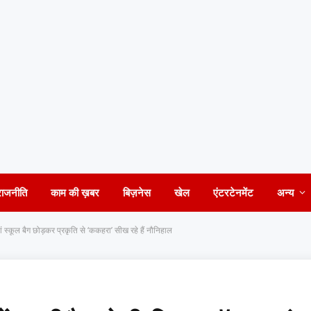
राजनीति
काम की ख़बर
बिज़नेस
खेल
एंटरटेनमेंट
अन्य
हां स्कूल बैग छोड़कर प्रकृति से ‘ककहरा’ सीख रहे हैं नौनिहाल