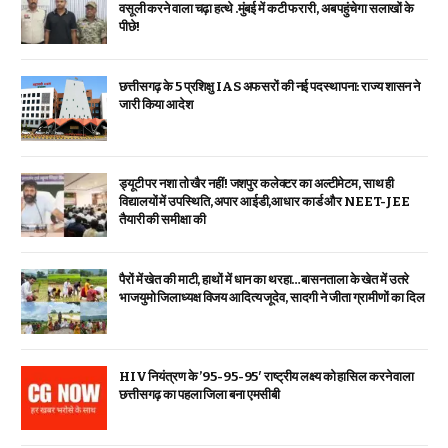
वसूली करने वाला चढ़ा हत्थे .मुंबई में कटी फरारी, अब पहुंचेगा सलाखों के
पीछे!
छत्तीसगढ़ के 5 प्रशिक्षु IAS अफसरों की नई पदस्थापना: राज्य शासन ने
जारी किया आदेश
ड्यूटी पर नशा तो खैर नहीं! जशपुर कलेक्टर का अल्टीमेटम, साथ ही
विद्यालयों में उपस्थिति, अपार आईडी,आधार कार्ड और NEET-JEE
तैयारी की समीक्षा की
पैरों में खेत की माटी, हाथों में धान का थरहा…बासनताला के खेत में उतरे
भाजयुमो जिलाध्यक्ष विजय आदित्य जूदेव, सादगी ने जीता ग्रामीणों का दिल
HIV नियंत्रण के ’95-95-95′ राष्ट्रीय लक्ष्य को हासिल करने वाला
छत्तीसगढ़ का पहला जिला बना एमसीबी