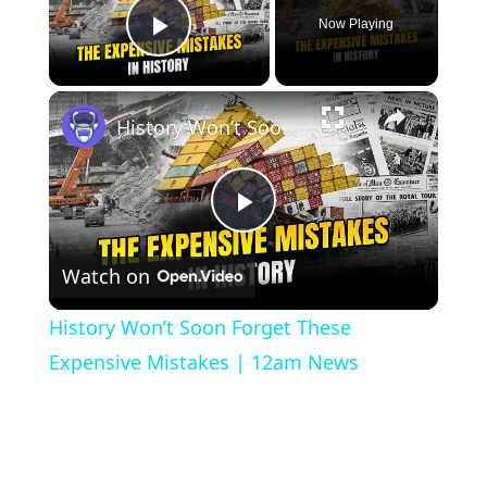
Now Playing
Play Video
×
History Won’t Soon Forget These Expensive Mistakes | 12am News
Play
Watch on
Video
History Won’t Soon Forget These
Expensive Mistakes | 12am News