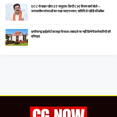
UCC से बाहर रहेगा ST समुदाय: डिप्टी CM विजय शर्मा बोले—
जनजातीय परंपराओं का रखा जाएगा ध्यान, समिति ले रही है फीडबैक
छत्तीसगढ़ हाईकोर्ट का बड़ा फैसला: तबादले पर नहीं छिनेगी कर्मचारियों की
वरिष्ठता