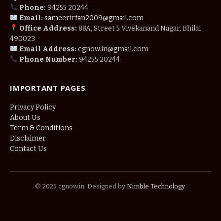
Phone:
94255 20244
Email:
sameerirfan2009@gmail.com
Office Address:
88A, Street 5 Vivekanand Nagar, Bhilai
490023
Email Address:
cgnow.in@gmail.com
Phone Number:
94255 20244
IMPORTANT PAGES
Privacy Policy
About Us
Term & Conditions
Disclaimer
Contact Us
© 2025 cgnow.in. Designed by
Nimble Technology
.