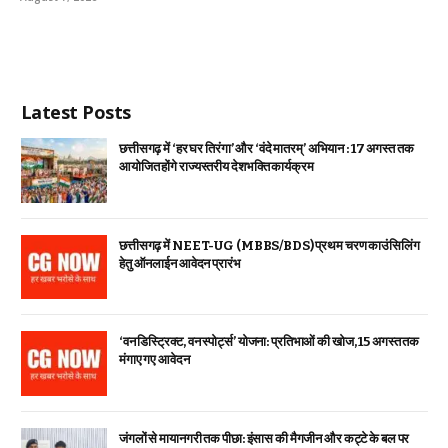
Latest Posts
छत्तीसगढ़ में ‘हर घर तिरंगा’ और ‘वंदे मातरम्’ अभियान : 17 अगस्त तक
आयोजित होंगे राज्यस्तरीय देशभक्ति कार्यक्रम
छत्तीसगढ़ में NEET-UG (MBBS/BDS) प्रथम चरण काउंसिलिंग
हेतु ऑनलाईन आवेदन प्रारंभ
‘वन डिस्ट्रिक्ट, वन स्पोर्ट्स’ योजना: प्रतिभाओं की खोज, 15 अगस्त तक
मंगाए गए आवेदन
जंगलों से मायानगरी तक पीछा: इंसास की मैगजीन और कट्टे के बल पर