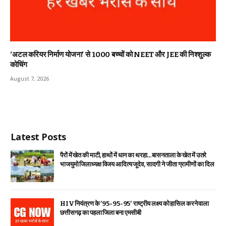
‘अटल करियर निर्माण योजना’ से 1000 बच्चों को NEET और JEE की निश्शुल्क
कोचिंग
August 7, 2026
Latest Posts
पैरों में खेत की माटी, हाथों में धान का थरहा…बासनताला के खेत में उतरे
भाजयुमो जिलाध्यक्ष विजय आदित्य जूदेव, सादगी ने जीता ग्रामीणों का दिल
HIV नियंत्रण के ’95-95-95′ राष्ट्रीय लक्ष्य को हासिल करने वाला
छत्तीसगढ़ का पहला जिला बना एमसीबी