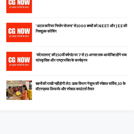
‘अटल करियर निर्माण योजना’ से 1000 बच्चों को NEET और JEE की
निश्शुल्क कोचिंग
‘वंदे मातरम्’ की 150वीं वर्षगांठ पर 7 से 15 अगस्त तक आयोजित होंगे भव्य
सांस्कृतिक और राष्ट्रभक्ति के कार्यक्रम
बहनों की राखी नहीं होगी लेट: डाक विभाग ने शुरू की स्पेशल सर्विस, ₹10 के
वॉटरप्रूफ लिफाफे और स्पेशल काउंटर्स तैयार