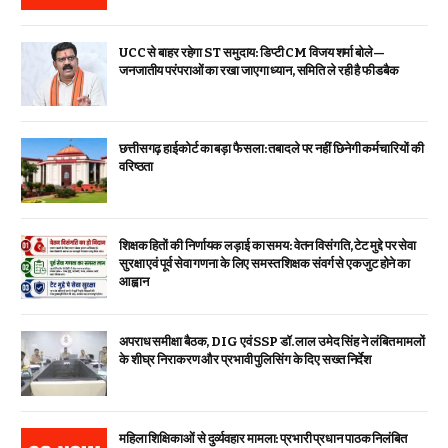
UCC से बाहर रहेगा ST समुदाय: डिप्टी CM विजय शर्मा बोले—
जनजातीय परंपराओं का रखा जाएगा ध्यान, समिति ले रही है फीडबैक
छत्तीसगढ़ हाईकोर्ट का बड़ा फैसला: तबादले पर नहीं छिनेगी कर्मचारियों की
वरिष्ठता
शिक्षक हितों की निर्णायक लड़ाई का समय: वेतन विसंगति, टेट मुद्दे पर सेवा
सुरक्षा एवं पूर्व सेवा गणना के लिए समस्त शिक्षक संवर्ग से एकजुट होने का
आह्वान
अपराध समीक्षा बैठक, DIG एवं SSP डॉ. लाल उमेद सिंह ने लंबित मामलों
के शीघ्र निराकरण और प्रभावी पुलिसिंग के दिए सख्त निर्देश
महिला शिक्षिकाओं से दुर्व्यवहार मामला: प्रभारी प्रधान पाठक निलंबित