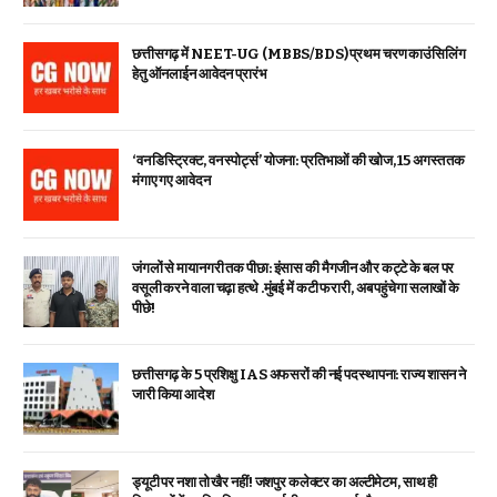
छत्तीसगढ़ में NEET-UG (MBBS/BDS) प्रथम चरण काउंसिलिंग
हेतु ऑनलाईन आवेदन प्रारंभ
‘वन डिस्ट्रिक्ट, वन स्पोर्ट्स’ योजना: प्रतिभाओं की खोज, 15 अगस्त तक
मंगाए गए आवेदन
जंगलों से मायानगरी तक पीछा: इंसास की मैगजीन और कट्टे के बल पर
वसूली करने वाला चढ़ा हत्थे .मुंबई में कटी फरारी, अब पहुंचेगा सलाखों के
पीछे!
छत्तीसगढ़ के 5 प्रशिक्षु IAS अफसरों की नई पदस्थापना: राज्य शासन ने
जारी किया आदेश
ड्यूटी पर नशा तो खैर नहीं! जशपुर कलेक्टर का अल्टीमेटम, साथ ही