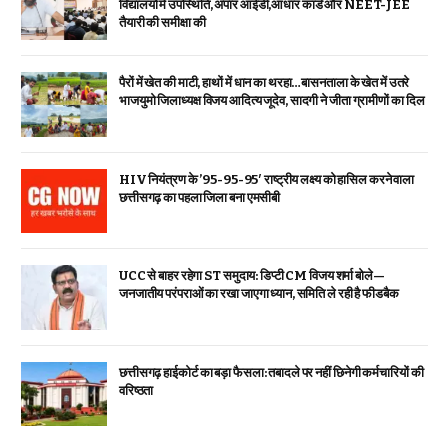
विद्यालयों में उपस्थिति, अपार आईडी,आधार कार्ड और NEET-JEE
तैयारी की समीक्षा की
पैरों में खेत की माटी, हाथों में धान का थरहा…बासनताला के खेत में उतरे
भाजयुमो जिलाध्यक्ष विजय आदित्य जूदेव, सादगी ने जीता ग्रामीणों का दिल
HIV नियंत्रण के ’95-95-95′ राष्ट्रीय लक्ष्य को हासिल करने वाला
छत्तीसगढ़ का पहला जिला बना एमसीबी
UCC से बाहर रहेगा ST समुदाय: डिप्टी CM विजय शर्मा बोले—
जनजातीय परंपराओं का रखा जाएगा ध्यान, समिति ले रही है फीडबैक
छत्तीसगढ़ हाईकोर्ट का बड़ा फैसला: तबादले पर नहीं छिनेगी कर्मचारियों की
वरिष्ठता