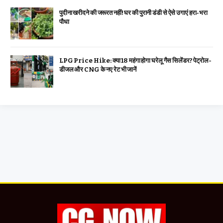
पुदीना खरीदने की जरूरत नहीं! घर की पुरानी डंडी से ऐसे उगाएं हरा-भरा
पौधा
LPG Price Hike: क्या ₹18 महंगा होगा घरेलू गैस सिलेंडर? पेट्रोल-
डीजल और CNG के नए रेट भी जानें