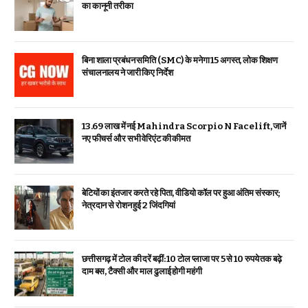
का कानूनी तरीका
बिना शाला प्रबंधन समिति (SMC) के मनेगा 15 अगस्त, लोक शिक्षण
संचालनालय ने जारी किए निर्देश
₹13.69 लाख में नई Mahindra Scorpio N Facelift, जानें
नए फीचर्स और सभी वेरिएंट की कीमत
बेटियों का इंतजार करते रहे पिता, वीडियो कॉल पर हुआ अंतिम संस्कार;
नेत्रदान से रोशन हुई 2 जिंदगियां
छत्तीसगढ़ में टोल की दरें बढ़ीं: 10 टोल प्लाजा पर 5 से 10 रुपये तक बढ़े
दाम बस, टैक्सी और माल ढुलाई होगी महंगी