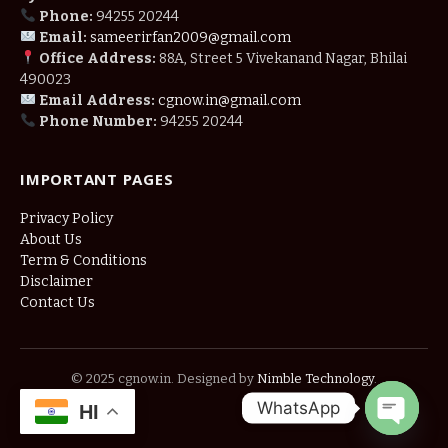
Phone:
94255 20244
Email:
sameerirfan2009@gmail.com
Office Address:
88A, Street 5 Vivekanand Nagar, Bhilai
490023
Email Address:
cgnow.in@gmail.com
Phone Number:
94255 20244
IMPORTANT PAGES
Privacy Policy
About Us
Term & Conditions
Disclaimer
Contact Us
© 2025 cgnow.in. Designed by
Nimble Technology
.
WhatsApp
HI