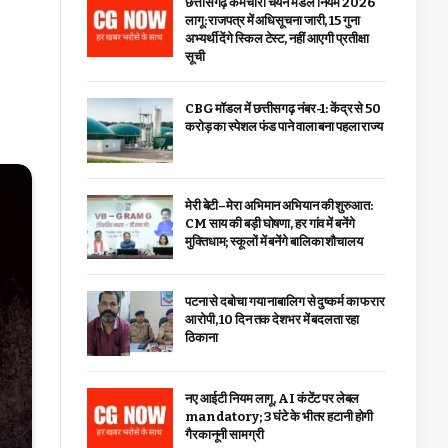
छत्तीसगढ़ कर्मचारी चयन मंडल नियम 2026
लागू: राजपत्र में अधिसूचना जारी, 15 गुना
अभ्यर्थी देंगे स्किल टेस्ट, नहीं आएगी प्रतीक्षा
सूची
CBG मॉडल में छत्तीसगढ़ नंबर-1: केंद्र से ₹50
करोड़ का स्पेशल फंड पाने वाला बना पहला राज्य
मेरी बेटी–मेरा अभिमान अभियान की शुरुआत:
CM साय की बड़ी घोषणा, हर गांव में बनेंगे
मुक्तिधाम; स्कूलों में बनेंगे बालिका शौचालय
पटना से दबोचा गया नाबालिग से दुष्कर्म का फरार
आरोपी, 10 दिन तक देशभर में बदलता रहा
ठिकाना
नए आईटी नियम लागू, AI कंटेंट पर लेबल
mandatory; 3 घंटे के भीतर हटानी होगी
गैरकानूनी सामग्री