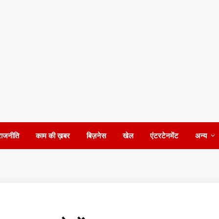
राजनीति
काम की ख़बर
बिज़नेस
खेल
एंटरटेनमेंट
अन्य