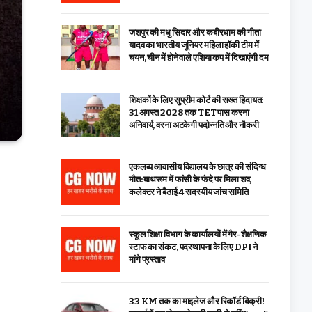
जशपुर की मधु सिदार और कबीरधाम की गीता
यादव का भारतीय जूनियर महिला हॉकी टीम में
चयन, चीन में होने वाले एशिया कप में दिखाएंगी दम
शिक्षकों के लिए सुप्रीम कोर्ट की सख्त हिदायत:
31 अगस्त 2028 तक TET पास करना
अनिवार्य, वरना अटकेगी पदोन्नति और नौकरी
एकलव्य आवासीय विद्यालय के छात्र की संदिग्ध
मौत: बाथरूम में फांसी के फंदे पर मिला शव,
कलेक्टर ने बैठाई 4 सदस्यीय जांच समिति
स्कूल शिक्षा विभाग के कार्यालयों में गैर-शैक्षणिक
स्टाफ का संकट, पदस्थापना के लिए DPI ने
मांगे प्रस्ताव
33 KM तक का माइलेज और रिकॉर्ड बिक्री!