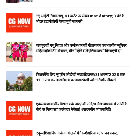
नए आईटी नियम लागू, AI कंटेंट पर लेबल mandatory; 3 घंटे के
भीतर हटानी होगी गैरकानूनी सामग्री
जशपुर की मधु सिदार और कबीरधाम की गीता यादव का भारतीय जूनियर
महिला हॉकी टीम में चयन, चीन में होने वाले एशिया कप में दिखाएंगी दम
शिक्षकों के लिए सुप्रीम कोर्ट की सख्त हिदायत: 31 अगस्त 2028 तक
TET पास करना अनिवार्य, वरना अटकेगी पदोन्नति और नौकरी
एकलव्य आवासीय विद्यालय के छात्र की संदिग्ध मौत: बाथरूम में फांसी के
फंदे पर मिला शव, कलेक्टर ने बैठाई 4 सदस्यीय जांच समिति
स्कूल शिक्षा विभाग के कार्यालयों में गैर-शैक्षणिक स्टाफ का संकट,