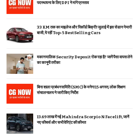
पदस्थापना के लिए DPI ने मांगे प्रस्ताव
33 KM तक का माइलेज और रिकॉर्ड बिक्री! जुलाई में इस सेडान ने मारी
बाजी, ये रहीं Top-5 Best Selling Cars
मकान मालिक Security Deposit रोक रहा है? जानें पैसा वापस लेने
का कानूनी तरीका
बिना शाला प्रबंधन समिति (SMC) के मनेगा 15 अगस्त, लोक शिक्षण
संचालनालय ने जारी किए निर्देश
₹13.69 लाख में नई Mahindra Scorpio N Facelift, जानें
नए फीचर्स और सभी वेरिएंट की कीमत