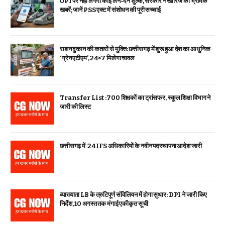
UPI पर नहीं लगेगा कोई लेन-देन शुल्क, सरकार ने खारिज कीं भ्रामक
खबरें; जानें PSS एक्ट में संशोधन की पूरी सच्चाई
राशन दुकान की कतारों से मुक्ति: छत्तीसगढ़ में शुरू हुआ देश का आधुनिक
‘ग्रेन एटीएम’, 24×7 मिलेगा चावल
Transfer List :700 शिक्षकों का ट्रांसफर, स्कूल शिक्षा विभाग ने
जारी की लिस्ट
छत्तीसगढ़ में 24 IFS अधिकारियों के नवीन पदस्थापना आदेश जारी
व्याख्याता LB के त्रुटिपूर्ण संविलियन में होगा सुधार: DPI ने जारी किए
निर्देश, 10 अगस्त तक मंगाई एकीकृत सूची