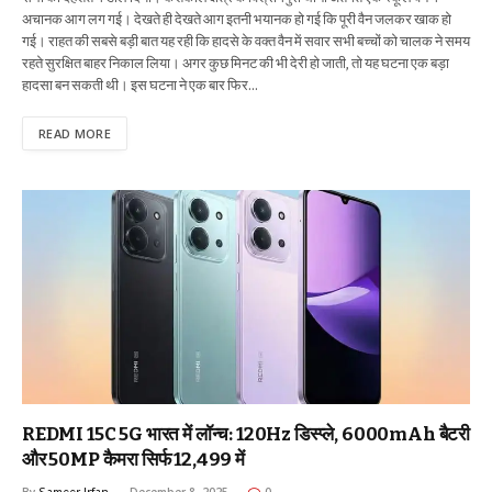
अचानक आग लग गई। देखते ही देखते आग इतनी भयानक हो गई कि पूरी वैन जलकर खाक हो
गई। राहत की सबसे बड़ी बात यह रही कि हादसे के वक्त वैन में सवार सभी बच्चों को चालक ने समय
रहते सुरक्षित बाहर निकाल लिया। अगर कुछ मिनट की भी देरी हो जाती, तो यह घटना एक बड़ा
हादसा बन सकती थी। इस घटना ने एक बार फिर…
READ MORE
REDMI 15C 5G भारत में लॉन्च: 120Hz डिस्प्ले, 6000mAh बैटरी
और 50MP कैमरा सिर्फ ₹12,499 में
By
Sameer Irfan
December 8, 2025
0