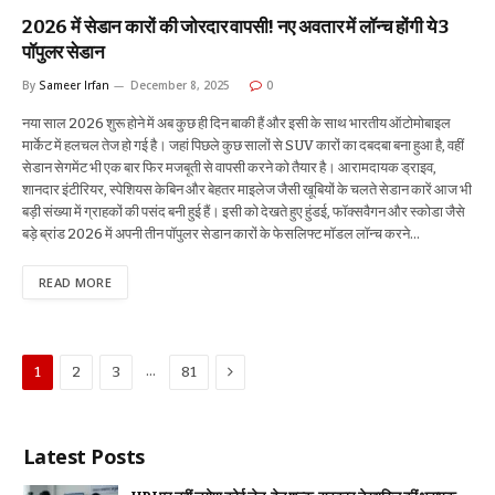
2026 में सेडान कारों की जोरदार वापसी! नए अवतार में लॉन्च होंगी ये 3
पॉपुलर सेडान
By
Sameer Irfan
December 8, 2025
0
नया साल 2026 शुरू होने में अब कुछ ही दिन बाकी हैं और इसी के साथ भारतीय ऑटोमोबाइल
मार्केट में हलचल तेज हो गई है। जहां पिछले कुछ सालों से SUV कारों का दबदबा बना हुआ है, वहीं
सेडान सेगमेंट भी एक बार फिर मजबूती से वापसी करने को तैयार है। आरामदायक ड्राइव,
शानदार इंटीरियर, स्पेशियस केबिन और बेहतर माइलेज जैसी खूबियों के चलते सेडान कारें आज भी
बड़ी संख्या में ग्राहकों की पसंद बनी हुई हैं। इसी को देखते हुए हुंडई, फॉक्सवैगन और स्कोडा जैसे
बड़े ब्रांड 2026 में अपनी तीन पॉपुलर सेडान कारों के फेसलिफ्ट मॉडल लॉन्च करने…
READ MORE
Next
…
1
2
3
81
Latest Posts