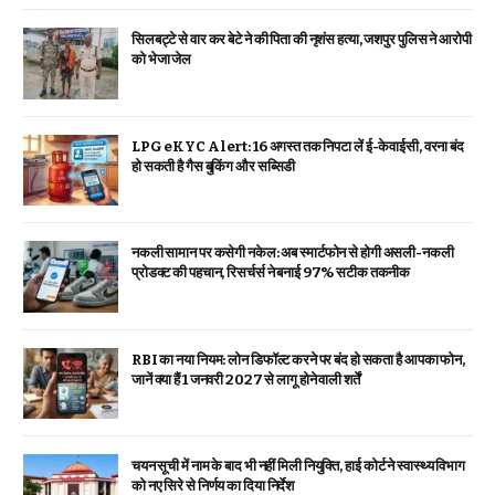
सिलबट्टे से वार कर बेटे ने की पिता की नृशंस हत्या, जशपुर पुलिस ने आरोपी
को भेजा जेल
LPG eKYC Alert: 16 अगस्त तक निपटा लें ई-केवाईसी, वरना बंद
हो सकती है गैस बुकिंग और सब्सिडी
नकली सामान पर कसेगी नकेल: अब स्मार्टफोन से होगी असली-नकली
प्रोडक्ट की पहचान, रिसर्चर्स ने बनाई 97% सटीक तकनीक
RBI का नया नियम: लोन डिफॉल्ट करने पर बंद हो सकता है आपका फोन,
जानें क्या हैं 1 जनवरी 2027 से लागू होने वाली शर्तें
चयन सूची में नाम के बाद भी नहीं मिली नियुक्ति, हाई कोर्ट ने स्वास्थ्य विभाग
को नए सिरे से निर्णय का दिया निर्देश