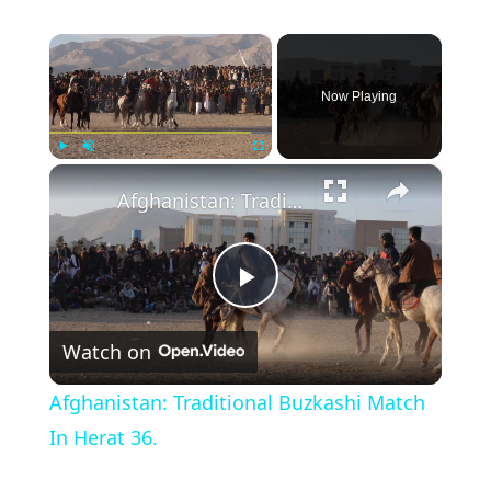
×
Now Playing
×
Play
Unmute
Fullscreen
Afghanistan: Traditional Buzkashi Match In Herat 36.
Play
Watch on
Video
Afghanistan: Traditional Buzkashi Match
In Herat 36.