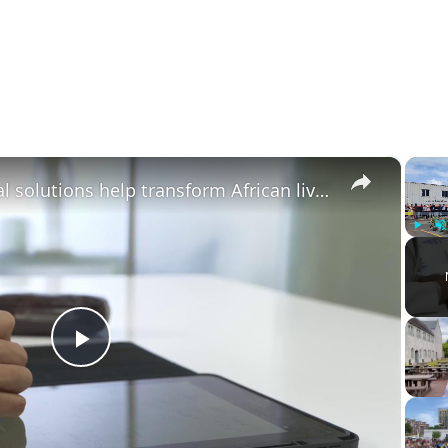
×
Kenya: Chinese digital solutions help transform African lives.
Play
U
Play
Video