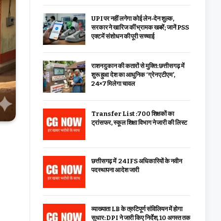
UPI पर नहीं लगेगा कोई लेन-देन शुल्क,
सरकार ने खारिज कीं भ्रामक खबरें; जानें PSS
एक्ट में संशोधन की पूरी सच्चाई
राशन दुकान की कतारों से मुक्ति: छत्तीसगढ़ में
शुरू हुआ देश का आधुनिक ‘ग्रेन एटीएम’,
24×7 मिलेगा चावल
Transfer List :700 शिक्षकों का
ट्रांसफर, स्कूल शिक्षा विभाग ने जारी की लिस्ट
छत्तीसगढ़ में 24 IFS अधिकारियों के नवीन
पदस्थापना आदेश जारी
व्याख्याता LB के त्रुटिपूर्ण संविलियन में होगा
सुधार: DPI ने जारी किए निर्देश, 10 अगस्त तक