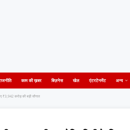
राजनीति
काम की ख़बर
बिज़नेस
खेल
एंटरटेनमेंट
अन्य
लिए ₹3,942 करोड़ की बड़ी सौगात