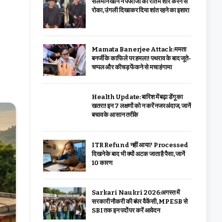
सलमान खान ने पैपराजी को रात में शोर करने से
रोका, उंगली दिखाकर दिया शांत रहने का इशारा
Mamata Banerjee Attack:ममता
बनर्जी के काफिले पर हमला! पथराव के बाद जूते-
चप्पल और कीचड़ फेंकने से मचा हंगामा
Health Update: बारिश में बढ़ा डेंगू का
खतरा! इन 7 लक्षणों को न करें नजरअंदाज, जानें
बचाव के आसान तरीके
ITR Refund नहीं आया? Processed
दिखने के बाद भी क्यों अटक जाता है पैसा, जानें
10 कारण
Sarkari Naukri 2026:अगस्त में
सरकारी नौकरी की बंपर वैकेंसी, MPESB से
SBI तक इन पदों पर करें आवेदन