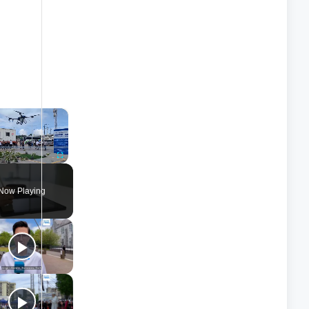
×
nmute
Fullscreen
Now Playing