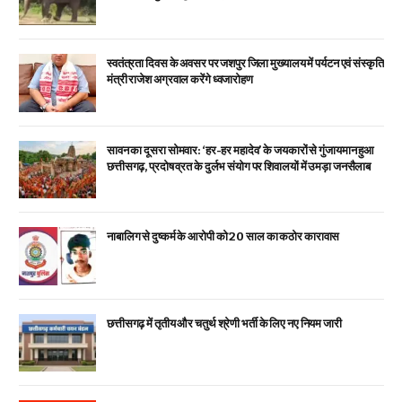
स्वतंत्रता दिवस के अवसर पर जशपुर जिला मुख्यालय में पर्यटन एवं संस्कृति
मंत्री राजेश अग्रवाल करेंगे ध्वजारोहण
सावन का दूसरा सोमवार: ‘हर-हर महादेव’ के जयकारों से गुंजायमान हुआ
छत्तीसगढ़, प्रदोष व्रत के दुर्लभ संयोग पर शिवालयों में उमड़ा जनसैलाब
नाबालिग से दुष्कर्म के आरोपी को 20 साल का कठोर कारावास
छत्तीसगढ़ में तृतीय और चतुर्थ श्रेणी भर्ती के लिए नए नियम जारी