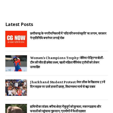
Latest Posts
छत्तीसगढ़ के नगरीय निकायों में ‘पति/परिजन संस्कृति’ पर लगाम, सरकार
ने प्रतिनिधि बनाने पर लगाई रोक
Women’s Champions Trophy: जेमिमा रोड्रिग्स बोलीं-
टीम की जीत ही हमेशा लक्ष्य, पहली महिला चैंपियंस ट्रॉफी को लेकर
उत्साहित
Jharkhand Student Protest: पेपर लीक के खिलाफ 17वें
दिन सड़क पर उतरे हजारों छात्र, विधानसभा मार्च से बढ़ा दबाव
हाथियों का तांडव: बगीचा क्षेत्र में बुजुर्ग को कुचला, मकान ढहाया और
फसलों को पहुंचाया नुकसान; ग्रामीणों में फैली दहशत