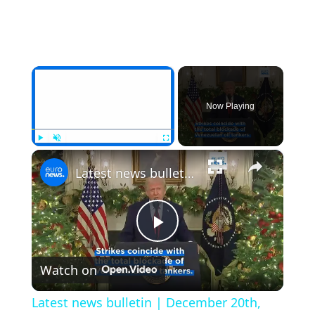
×
Now Playing
×
Play
Unmute
Fullscreen
Latest news bulletin | December 20th, 2025 – Morning
Play
Watch on
Video
Latest news bulletin | December 20th,