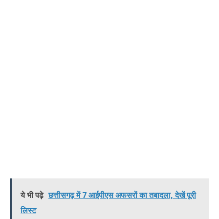
ये भी पढ़े
छत्तीसगढ़ में 7 आईपीएस अफसरों का तबादला, देखें पूरी
लिस्ट