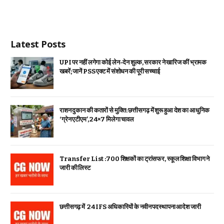
Latest Posts
UPI पर नहीं लगेगा कोई लेन-देन शुल्क, सरकार ने खारिज कीं भ्रामक
खबरें; जानें PSS एक्ट में संशोधन की पूरी सच्चाई
राशन दुकान की कतारों से मुक्ति: छत्तीसगढ़ में शुरू हुआ देश का आधुनिक
‘ग्रेन एटीएम’, 24×7 मिलेगा चावल
Transfer List :700 शिक्षकों का ट्रांसफर, स्कूल शिक्षा विभाग ने
जारी की लिस्ट
छत्तीसगढ़ में 24 IFS अधिकारियों के नवीन पदस्थापना आदेश जारी