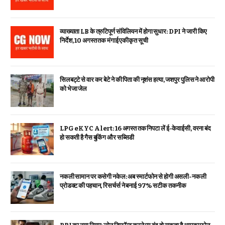
व्याख्याता LB के त्रुटिपूर्ण संविलियन में होगा सुधार: DPI ने जारी किए
निर्देश, 10 अगस्त तक मंगाई एकीकृत सूची
सिलबट्टे से वार कर बेटे ने की पिता की नृशंस हत्या, जशपुर पुलिस ने आरोपी
को भेजा जेल
LPG eKYC Alert: 16 अगस्त तक निपटा लें ई-केवाईसी, वरना बंद
हो सकती है गैस बुकिंग और सब्सिडी
नकली सामान पर कसेगी नकेल: अब स्मार्टफोन से होगी असली-नकली
प्रोडक्ट की पहचान, रिसर्चर्स ने बनाई 97% सटीक तकनीक